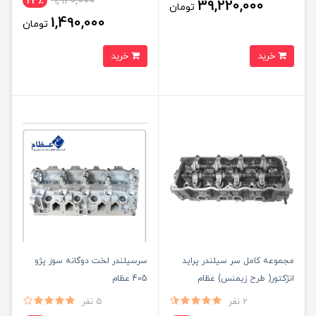
1,920,000
23٪
39,220,000
تومان
1,490,000
تومان
خرید
خرید
مجموعه کامل سر سیلندر پراید
سرسیلندر لخت دوگانه سوز پژو
انژکتور( طرح زیمنس) عظام
405 عظام
2 نفر
5 نفر