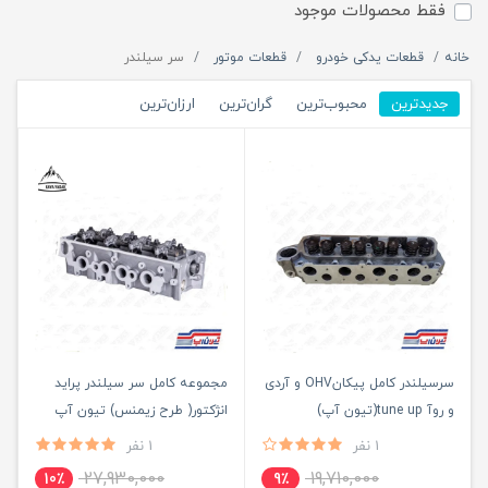
فقط محصولات موجود
خانه
قطعات یدکی خودرو
قطعات موتور
سر سیلندر
جدیدترین
محبوب‌ترین
گران‌ترین
ارزان‌ترین
سرسیلندر کامل پیکانOHV و آردی
مجموعه کامل سر سیلندر پراید
و روآ tune up(تیون آپ)
انژکتور( طرح زیمنس) تیون آپ
1 نفر
1 نفر
27,930,000
19,710,000
10٪
9٪