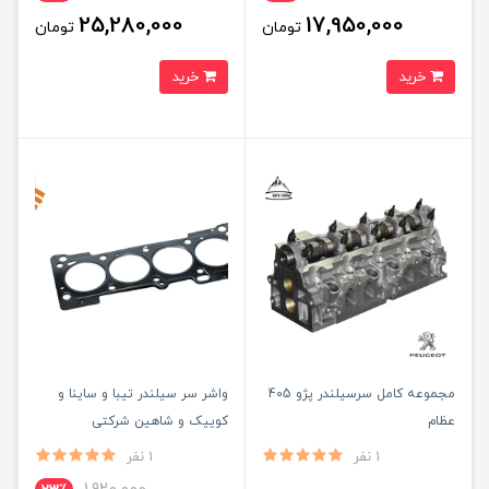
25,280,000
17,950,000
تومان
تومان
خرید
خرید
مجموعه کامل سرسیلندر پژو 405
واشر سر سیلندر تیبا و ساینا و
عظام
کوییک و شاهین شرکتی
1 نفر
1 نفر