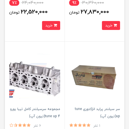
24,040,000
30,360,000
7٪
9٪
22,520,000
27,830,000
تومان
تومان
خرید
خرید
سر سیلندر پراید انژکتوری tune
مجموعه سرسیلندر کامل تیبا یورو
up(تیون آپ)
4 tune up(تیون آپ)
1 نفر
6 نفر