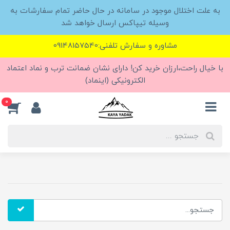
به علت اختلال موجود در سامانه در حال حاضر تمام سفارشات به
وسیله تیپاکس ارسال خواهد شد
مشاوره و سفارش تلفنی:09148157540
با خیال راحت،ارزان خرید کن! دارای نشان ضمانت ترب و نماد اعتماد
الکترونیکی (اینماد)
0