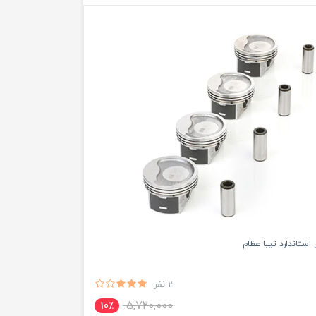
ستاندارد تیبا عظام
2 نفر
5,720,000
10٪