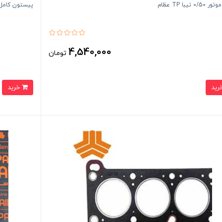
0 تیبا TP عظام
پیستون کامل0/50 تیبا عظا
4,540,000
تومان
خرید