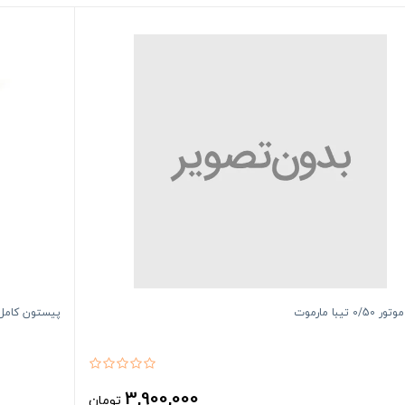
0/ تیبا مارموت
پیستون کامل ا
3,900,000
تومان