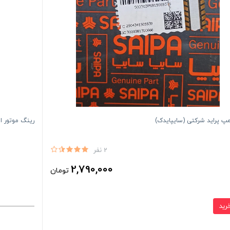
مپ پراید شرکتی (سایپایدک)
رینگ موتور استاند
2 نفر
2,790,000
تومان