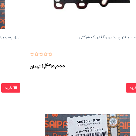
لندر پراید یورو4 فابریک شرکتی
اویل پمپ پرا
1,490,000
تومان
خرید