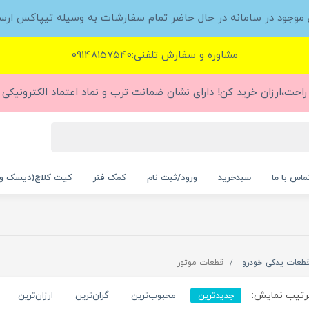
ل موجود در سامانه در حال حاضر تمام سفارشات به وسیله تیپاکس ارس
مشاوره و سفارش تلفنی:09148157540
راحت،ارزان خرید کن! دارای نشان ضمانت ترب و نماد اعتماد الکترونیکی (
ماس با ما
سبدخرید
ورود/ثبت نام
کمک فنر
کیت کلاچ(دیسک و
طعات یدکی خودرو
قطعات موتور
تیب نمایش:
جدیدترین
محبوب‌ترین
گران‌ترین
ارزان‌ترین