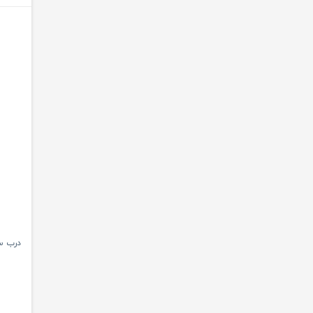
درب سوپاپ پژو 5