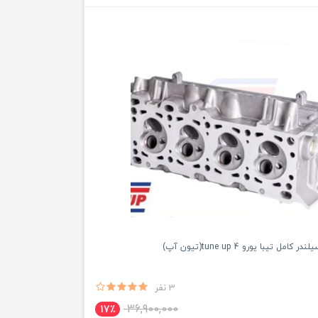
ل تیبا یورو 4 tune up(تیون آپ)
3 نفر
36,900,000
17٪