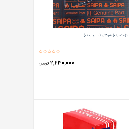
ید(متحرک) شرکتی (سایپایدک)
2,230,000
تومان