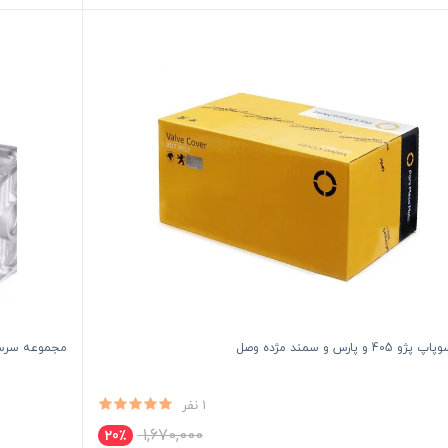
40 و پارس و سمند مژده وصل
مجموعه سرسیلندر کام
1 نفر
1,670,000
20٪