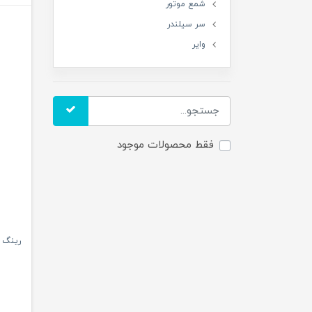
شمع موتور
سر سیلندر
وایر
فقط محصولات موجود
رینگ موتور 50