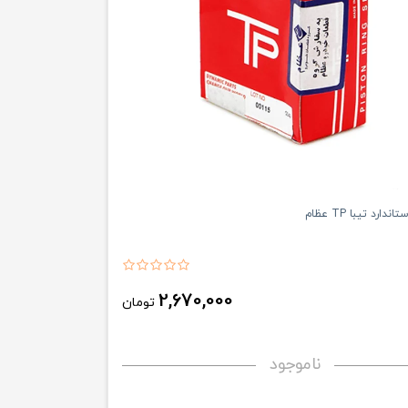
ارد تیبا TP عظام
2,670,000
تومان
ناموجود