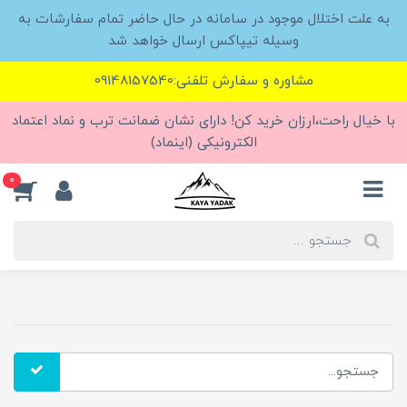
به علت اختلال موجود در سامانه در حال حاضر تمام سفارشات به
وسیله تیپاکس ارسال خواهد شد
مشاوره و سفارش تلفنی:09148157540
با خیال راحت،ارزان خرید کن! دارای نشان ضمانت ترب و نماد اعتماد
الکترونیکی (اینماد)
0