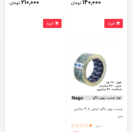
210,000
140,000
تومان
تومان
خرید
خرید
چسب پهن ناگو عرض 4.8 سانتی
متر
1 نفر