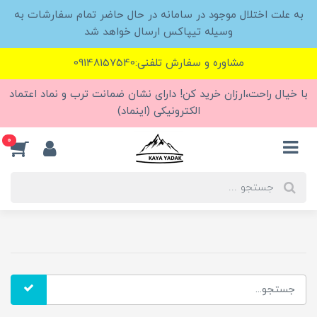
به علت اختلال موجود در سامانه در حال حاضر تمام سفارشات به
وسیله تیپاکس ارسال خواهد شد
مشاوره و سفارش تلفنی:09148157540
با خیال راحت،ارزان خرید کن! دارای نشان ضمانت ترب و نماد اعتماد
الکترونیکی (اینماد)
0