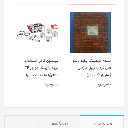
اید 111(نسیم)
تسمه تایمینگ پراید باندو
پیستون کامل استاندارد
اصل کره با لیبل شرکتی
پراید با رینگ موتور TP
(سایپایدک-باندو)
عظام(با ملحقات کامل)
ملحق
ناموجود
ناموجود
نام
مان
مشخصات
دیدگاه‌ها