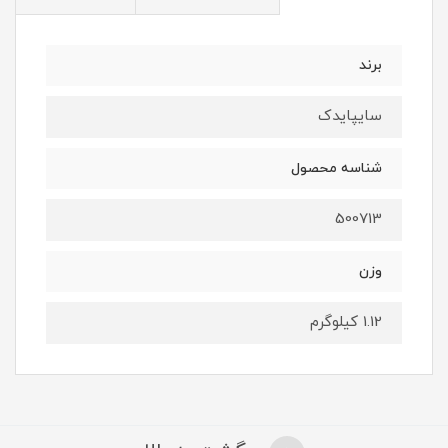
برند
سایپایدک
شناسه محصول
500713
وزن
1.12 کیلوگرم