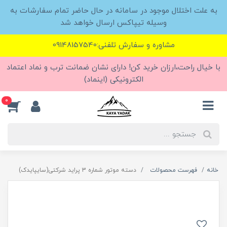
به علت اختلال موجود در سامانه در حال حاضر تمام سفارشات به
وسیله تیپاکس ارسال خواهد شد
مشاوره و سفارش تلفنی:09148157540
با خیال راحت،ارزان خرید کن! دارای نشان ضمانت ترب و نماد اعتماد
الکترونیکی (اینماد)
0
خانه
فهرست محصولات
دسته موتور شماره 3 پراید شرکتی(سایپایدک)