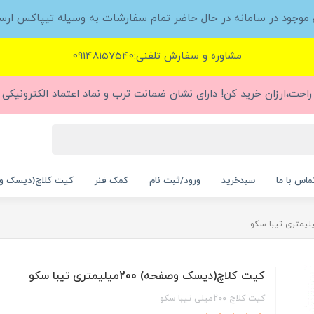
ل موجود در سامانه در حال حاضر تمام سفارشات به وسیله تیپاکس ارس
مشاوره و سفارش تلفنی:09148157540
راحت،ارزان خرید کن! دارای نشان ضمانت ترب و نماد اعتماد الکترونیکی (
ماس با ما
سبدخرید
ورود/ثبت نام
کمک فنر
کیت کلاچ(دیسک و
کیت کلاچ(دیسک وصفحه) 200میلیمتری تیبا سکو
کیت کلاچ 200میلی تیبا سکو