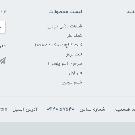
فید
لیست محصولات
از 
قطعات یدکی خودرو
کمک فنر
کیت کلاچ(دیسک و صفحه)
ما ر
لنت ترمز
سرچرخ (سر پلوس)
فنر لول
شمع موتور
شماره تماس:
09148157540
آدرس ایمیل:
com