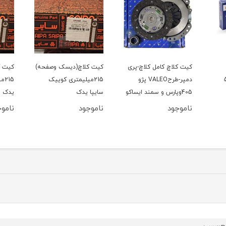
کیت کلاچ کامل کلاچ-پری
کیت کلاچ(دیسک وصفحه)
کیت ک
206 تیپ5
دمپر-طرحVALEO پژو
215میلیمتری کوییک
15
405وپارس و سمند ایساکو
سایپا یدک
یدک
ناموجود
ناموجود
ناموج