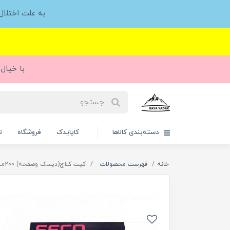
به علت اختلا
با خیال 
دسته‌بندی کالاها
کایایدک
فروشگاه
ت
خانه
فهرست محصولات
کیت کلاچ(دیسک وصفحه) 200میلیمتری تیبا سکو