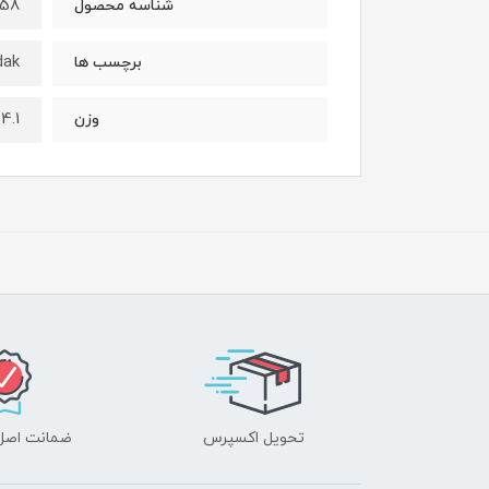
P58
شناسه محصول
kayayadak,تیبا,
برچسب ها
4.1 کیلوگرم
وزن
تحویل اکسپرس
ضمانت اصل‌ب