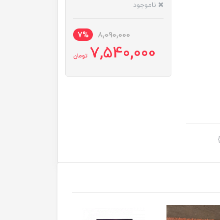
ناموجود
7%
8,090,000
7,540,000
تومان