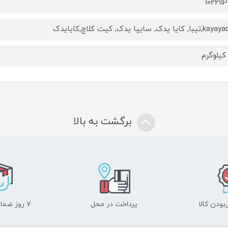
102211
 کایا یدک, سایپا یدک, کیت کلاچ,کایایدک
برگشت به بالا
ودن کالا
پرداخت در محل
۷ روز ضمانت بازگشت