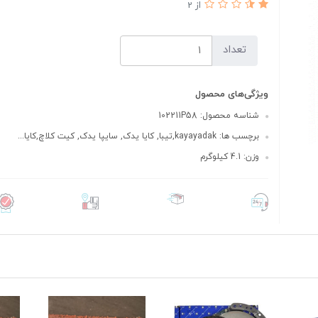
از 2
تعداد
ویژگی‌های محصول
شناسه محصول: 102211P58
برچسب ها: kayayadak,تیبا, کایا یدک, سایپا یدک, کیت کلاچ,کایا...
وزن: 4.1 کیلوگرم