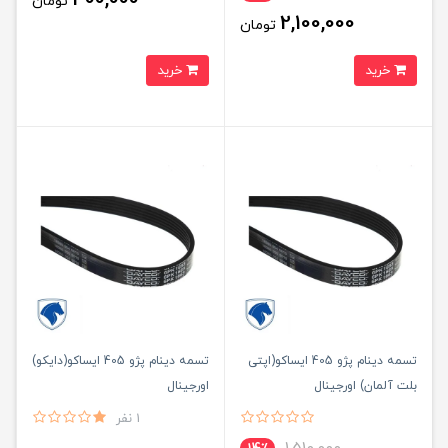
تومان
2,100,000
تومان
خرید
خرید
تسمه دینام پژو 405 ایساکو(اپتی
تسمه دینام پژو 405 ایساکو(دایکو)
بلت آلمان) اورجینال
اورجینال
1 نفر