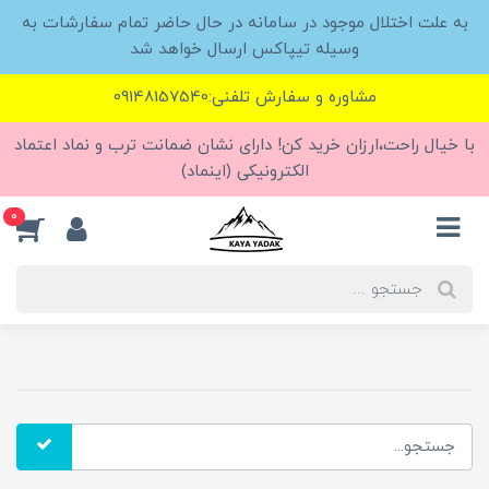
به علت اختلال موجود در سامانه در حال حاضر تمام سفارشات به
وسیله تیپاکس ارسال خواهد شد
مشاوره و سفارش تلفنی:09148157540
با خیال راحت،ارزان خرید کن! دارای نشان ضمانت ترب و نماد اعتماد
الکترونیکی (اینماد)
0