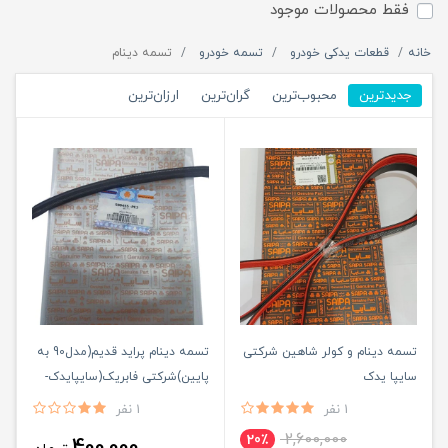
فقط محصولات موجود
خانه
قطعات یدکی خودرو
تسمه خودرو
تسمه دینام
جدیدترین
محبوب‌ترین
گران‌ترین
ارزان‌ترین
تسمه دینام و کولر شاهین شرکتی
تسمه دینام پراید قدیم(مدل90 به
سایپا یدک
پایین)شرکتی فابریک(سایپایدک-
رایکالتون)
1 نفر
1 نفر
2,600,000
20٪
400,000