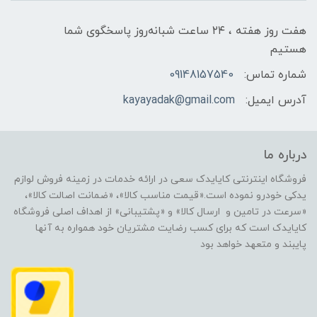
هفت روز هفته ، ۲۴ ساعت شبانه‌روز پاسخگوی شما
هستیم
شماره تماس:
09148157540
آدرس ایمیل:
kayayadak@gmail.com
درباره ما
فروشگاه اینترنتی کایایدک سعی در ارائه خدمات در زمینه فروش لوازم
یدکی خودرو نموده است.«قیمت مناسب کالا»، «ضمانت اصالت کالا»،
«سرعت در تامین و ارسال کالا» و «پشتیبانی» از اهداف اصلی فروشگاه
کایایدک است که برای کسب رضایت مشتریان خود همواره به آنها
پایبند و متعهد خواهد بود