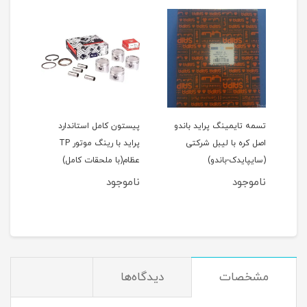
اید 111(نسیم)
تسمه تایمینگ پراید باندو
پیستون کامل استاندارد
اصل کره با لیبل شرکتی
پراید با رینگ موتور TP
(سایپایدک-باندو)
عظام(با ملحقات کامل)
ملحق
ناموجود
ناموجود
نام
مان
مشخصات
دیدگاه‌ها