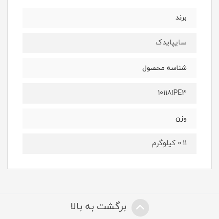
برند
سایپایدک
شناسه محصول
101181PE3
وزن
0.11 کیلوگرم
برگشت به بالا