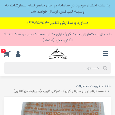
به علت اختلال موجود در سامانه در حال حاضر تمام سفارشات به
وسیله تیپاکس ارسال خواهد شد
مشاوره و سفارش تلفنی:09148157540
با خیال راحت،ارزان خرید کن! دارای نشان ضمانت ترب و نماد اعتماد
الکترونیکی (اینماد)
0
خانه
فهرست محصولات
تسمه دینام تیبا و ساینا و کوییک شرکتی فابریک(سایپایدک-رایکالتون)