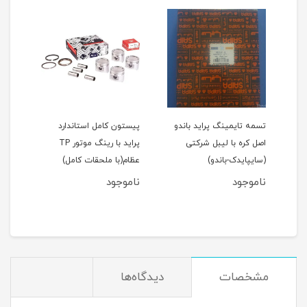
اید 111(نسیم)
تسمه تایمینگ پراید باندو
پیستون کامل استاندارد
اصل کره با لیبل شرکتی
پراید با رینگ موتور TP
(سایپایدک-باندو)
عظام(با ملحقات کامل)
ملحق
ناموجود
ناموجود
نام
مان
مشخصات
دیدگاه‌ها