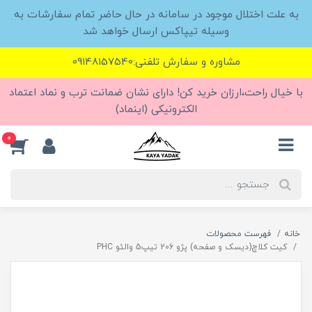
به علت اختلال موجود در سامانه در حال حاضر تمام سفارشات به
وسیله تیپاکس ارسال خواهد شد
مشاوره و سفارش تلفنی:09148157540
با خیال راحت،ارزان خرید کن! دارای نشان ضمانت ترب و نماد اعتماد
الکترونیکی (اینماد)
0
خانه
فهرست محصولات
کیت کلاچ(دیسک و صفحه) پژو 206 تیپ5 والئو PHC