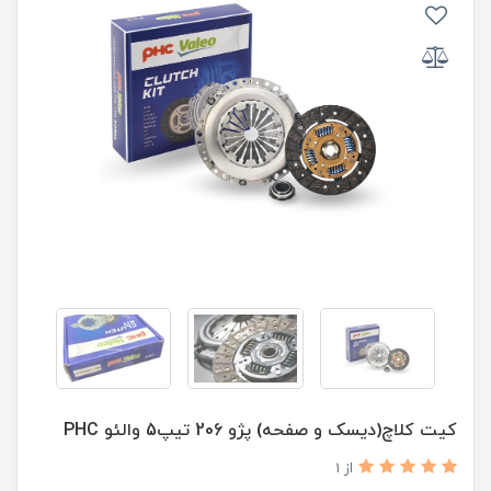
کیت کلاچ(دیسک و صفحه) پژو 206 تیپ5 والئو PHC
از 1