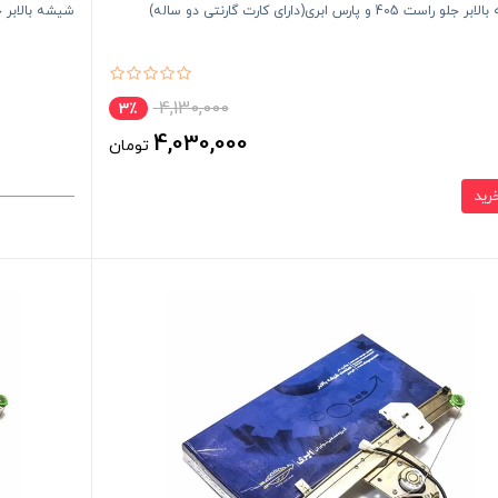
راست 405 و پارس ابری(دارای کارت گارنتی دو ساله)
شیشه بالابر جلو چپ 405 و پارس ابری(دا
4,130,000
3٪
4,030,000
تومان