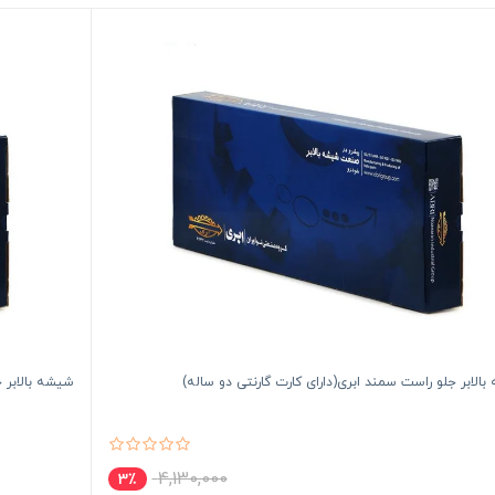
الابر جلو راست سمند ابری(دارای کارت گارنتی دو ساله)
شیشه بالابر 
4,130,000
3٪