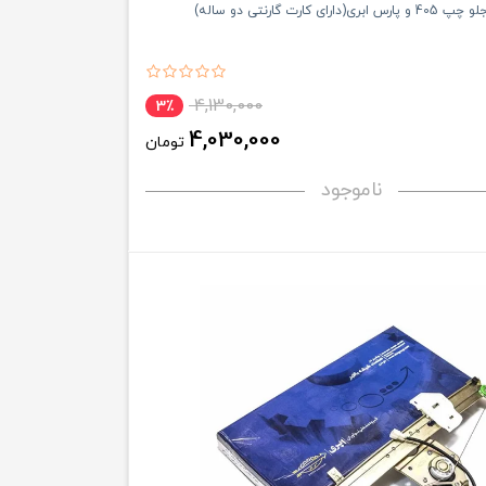
رای کارت گارنتی دو ساله)
4,130,000
3٪
4,030,000
تومان
ناموجود