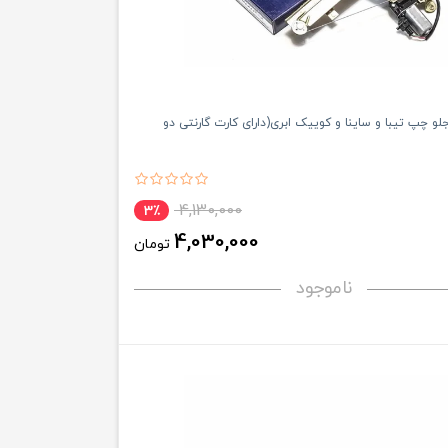
لو چپ تیبا و ساینا و کوییک ابری(دارای کارت گارنتی دو
4,130,000
3٪
4,030,000
تومان
ناموجود