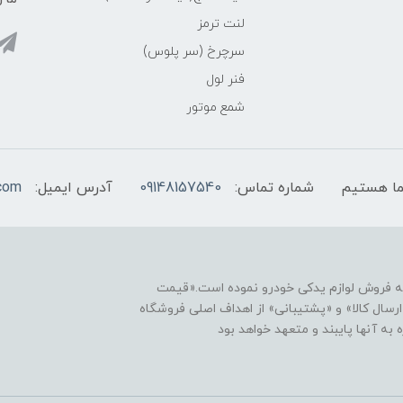
لنت ترمز
سرچرخ (سر پلوس)
فنر لول
شمع موتور
شماره تماس:
09148157540
آدرس ایمیل:
com
نه فروش لوازم یدکی خودرو نموده است.«قیمت
رسال کالا» و «پشتیبانی» از اهداف اصلی فروشگاه
ه آنها پایبند و متعهد خواهد بود