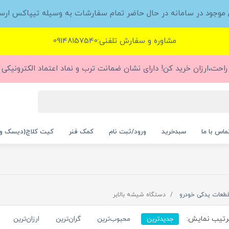
ل موجود در سامانه در حال حاضر تمام سفارشات به وسیله تیپاکس ارس
مشاوره و سفارش تلفنی:09148157540
راحت،ارزان خرید کن! دارای نشان ضمانت ترب و نماد اعتماد الکترونیکی (
ماس با ما
سبدخرید
ورود/ثبت نام
کمک فنر
کیت کلاچ(دیسک و
طعات یدکی خودرو
دستگاه شیشه بالابر
تیب نمایش:
جدیدترین
محبوب‌ترین
گران‌ترین
ارزان‌ترین