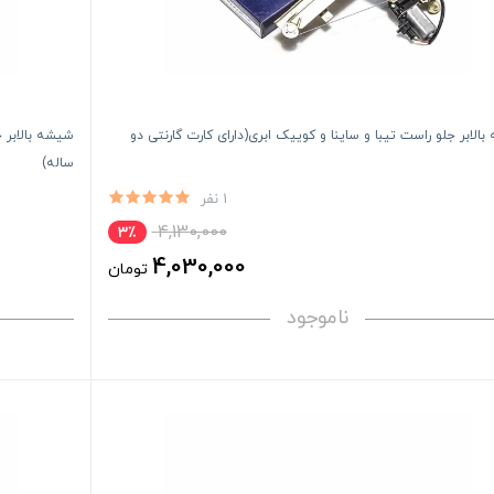
الابر جلو راست تیبا و ساینا و کوییک ابری(دارای کارت گارنتی دو
شیشه بالابر ج
ساله)
1 نفر
4,130,000
3٪
4,030,000
تومان
ناموجود