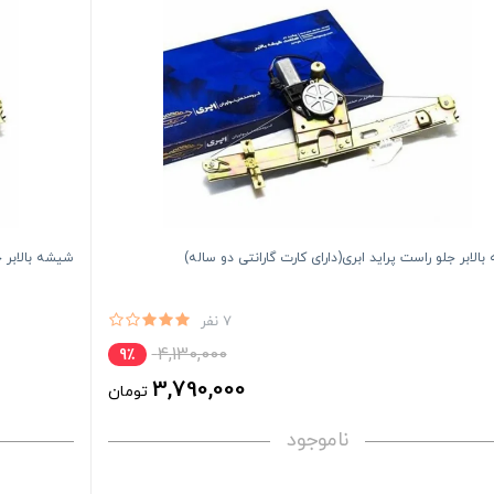
الابر جلو راست پراید ابری(دارای کارت گارانتی دو ساله)
شیشه بالابر ج
7 نفر
4,130,000
9٪
3,790,000
تومان
ناموجود