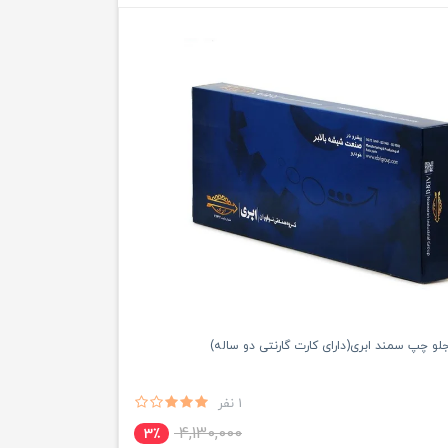
جلو چپ سمند ابری(دارای کارت گارنتی دو ساله)
1 نفر
4,130,000
3٪