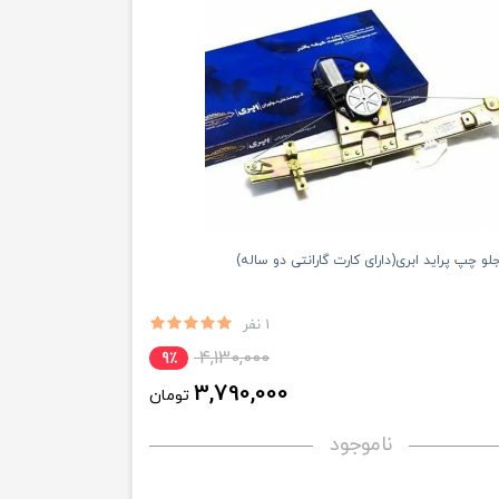
لو چپ پراید ابری(دارای کارت گارانتی دو ساله)
1 نفر
4,130,000
9٪
3,790,000
تومان
ناموجود