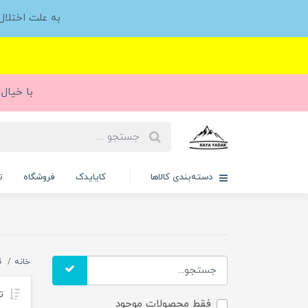
به علت اختلا
با خیال 
دسته‌بندی کالاها
کایایدک
فروشگاه
ت
خانه
ق
تر
فقط محصولات موجود