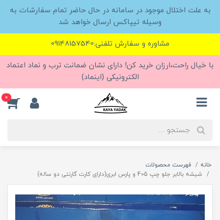
به علت اختلال موجود در سامانه در حال حاضر تمام سفارشات به
وسیله تیپاکس ارسال خواهد شد
مشاوره و سفارش تلفنی:09148157540
با خیال راحت،ارزان خرید کن! دارای نشان ضمانت ترب و نماد اعتماد
الکترونیکی (اینماد)
0
خانه
فهرست محصولات
شیشه بالابر جلو چپ 405 و پارس ابری(دارای کارت گارنتی دو ساله)