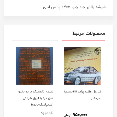
شیشه بالابر جلو چپ 405و پارس ابری
محصولات مرتبط
1(نسیم)
فنرلول عقب پراید 111(نسیم)
تسمه تایمینگ پراید باندو
پیست
امیدفنر
اصل کره با لیبل شرکتی
(سایپایدک-باندو)
عظام
ناموجود
نام
950,000
مان
تومان