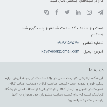
ما را در شبکه‌های اجتماعی دنبال کنید:
هفت روز هفته ، ۲۴ ساعت شبانه‌روز پاسخگوی شما
هستیم
شماره تماس:
09148157540
آدرس ایمیل:
kayayadak@gmail.com
درباره ما
فروشگاه اینترنتی کایایدک سعی در ارائه خدمات در زمینه فروش لوازم
یدکی خودرو نموده است.«قیمت مناسب کالا»، «ضمانت اصالت کالا»،
«سرعت در تامین و ارسال کالا» و «پشتیبانی» از اهداف اصلی فروشگاه
کایایدک است که برای کسب رضایت مشتریان خود همواره به آنها
پایبند و متعهد خواهد بود