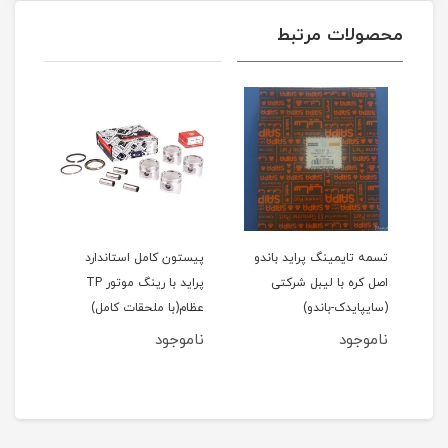
محصولات مرتبط
اید 111(نسیم)
تسمه تایمینگ پراید باندو
پیستون کامل استاندارد
اصل کره با لیبل شرکتی
پراید با رینگ موتور TP
(سایپایدک-باندو)
عظام(با ملحقات کامل)
ملحق
ناموجود
ناموجود
نام
مان