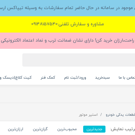
ل موجود در سامانه در حال حاضر تمام سفارشات به وسیله تیپاکس ارس
مشاوره و سفارش تلفنی:09148157540
راحت،ارزان خرید کن! دارای نشان ضمانت ترب و نماد اعتماد الکترونیکی (
ماس با ما
سبدخرید
ورود/ثبت نام
کمک فنر
کیت کلاچ(دیسک و
طعات یدکی خودرو
استپر موتور
تیب نمایش:
جدیدترین
محبوب‌ترین
گران‌ترین
ارزان‌ترین