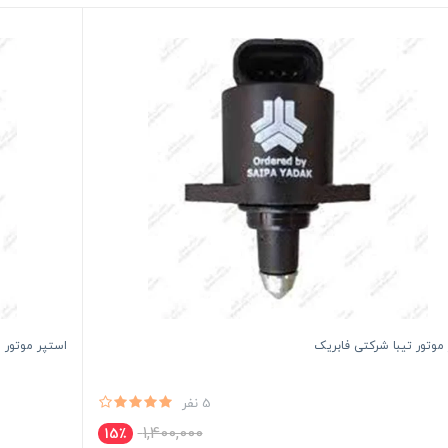
موتور تیبا شرکتی فابریک
استپر موتور 
5 نفر
1,400,000
15٪