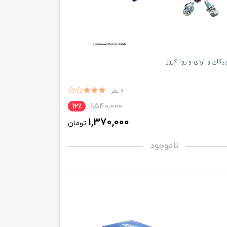
یکان و آردی و روآ کروز
6 نفر
1,540,000
12٪
1,370,000
تومان
ناموجود