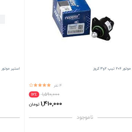
20 تیپ 2و3 کروز
استپر موتور سمند ملی و
4 نفر
1,590,000
12٪
1,410,000
تومان
ناموجود