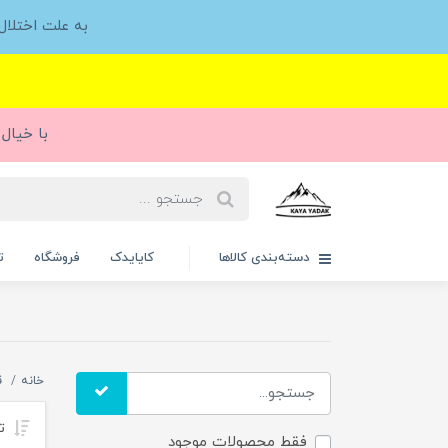
به علت اختلا
با خیال 
دسته‌بندی کالاها
کایایدک
فروشگاه
ت
خانه
ق
تر
فقط محصولات موجود