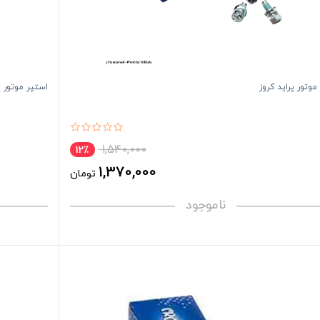
موتور پراید کروز
استپر موتور پ
1,540,000
12٪
1,370,000
تومان
ناموجود