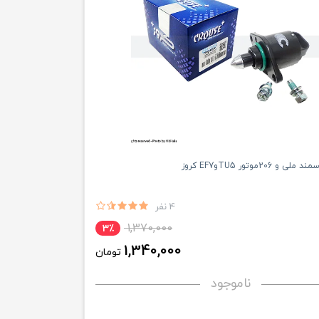
 206موتور TU5وEF7 کروز
4 نفر
1,370,000
3٪
1,340,000
تومان
ناموجود