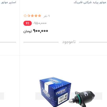
موتور پراید شرکتی فابریک
استپر موتور ت
9 نفر
950,000
6٪
900,000
تومان
ناموجود