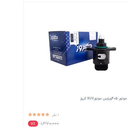
پارس موتورXU7 کروز
1 نفر
1,370,000
11٪