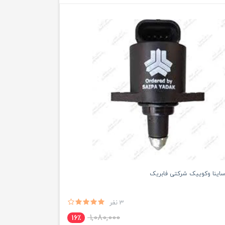
ساینا وکوییک شرکتی فابریک
3 نفر
1,080,000
16٪