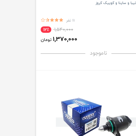
یبا و ساینا و کوییک کروز
11 نفر
1,540,000
12٪
1,370,000
تومان
ناموجود