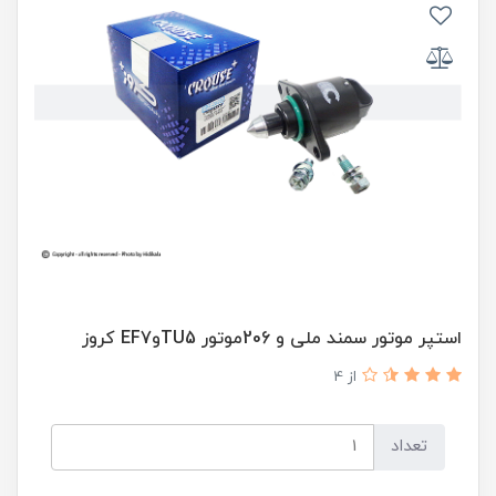
استپر موتور سمند ملی و 206موتور TU5وEF7 کروز
از 4
تعداد