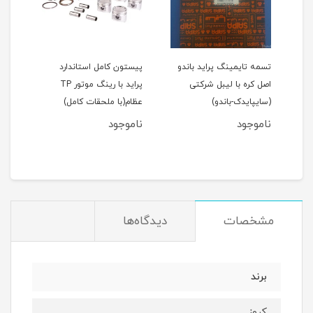
اید 111(نسیم)
تسمه تایمینگ پراید باندو
پیستون کامل استاندارد
اصل کره با لیبل شرکتی
پراید با رینگ موتور TP
(سایپایدک-باندو)
عظام(با ملحقات کامل)
ملحق
ناموجود
ناموجود
نام
مان
مشخصات
دیدگاه‌ها
برند
کروز