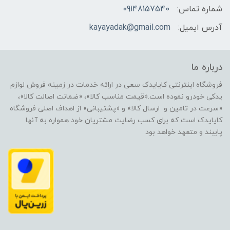
شماره تماس:
09148157540
آدرس ایمیل:
kayayadak@gmail.com
درباره ما
فروشگاه اینترنتی کایایدک سعی در ارائه خدمات در زمینه فروش لوازم
یدکی خودرو نموده است.«قیمت مناسب کالا»، «ضمانت اصالت کالا»،
«سرعت در تامین و ارسال کالا» و «پشتیبانی» از اهداف اصلی فروشگاه
کایایدک است که برای کسب رضایت مشتریان خود همواره به آنها
پایبند و متعهد خواهد بود