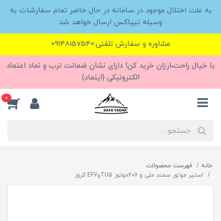
به علت اختلال موجود در سامانه در حال حاضر تمام سفارشات به
وسیله تیپاکس ارسال خواهد شد
مشاوره و سفارش تلفنی:09148157540
با خیال راحت،ارزان خرید کن! دارای نشان ضمانت ترب و نماد اعتماد
الکترونیکی (اینماد)
0
خانه
فهرست محصولات
استپر موتور سمند ملی و 206موتور TU5وEF7 کروز