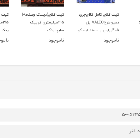
کیت کلاچ کامل کلاچ-پری
کیت کلاچ(دیسک وصفحه)
کیت ک
206 تیپ5
دمپر-طرحVALEO پژو
215میلیمتری کوییک
15
405وپارس و سمند ایساکو
سایپا یدک
یدک
ناموجود
ناموجود
ناموج
500563
د فنر