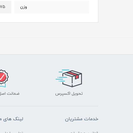
1.275 ک
وزن
تحویل اکسپرس
ضمانت اصل‌ب
خدمات مشتریان
لینک های م