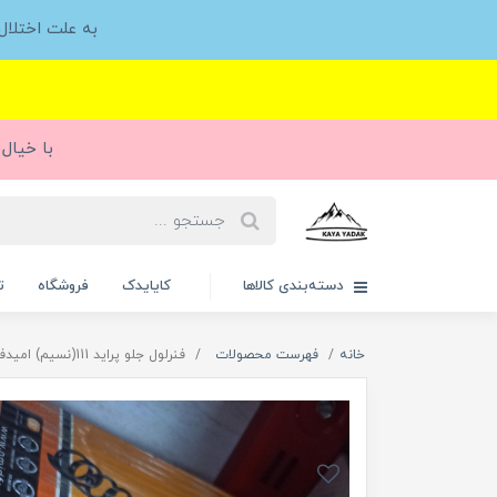
به علت اختلا
با خیال 
دسته‌بندی کالاها
کایایدک
فروشگاه
ت
خانه
فهرست محصولات
فنرلول جلو پراید 111(نسیم) امیدفنر