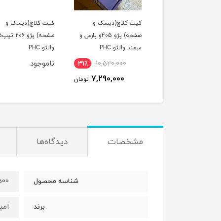
لول عقب پراید امیدفنر
کیت کلاچ(دیسک و
کیت کلاچ(دیسک و
صفحه) پژو 405و پارس و
صفحه) پژو 
سمند والئو PHC
والئو PHC
وجود
ناموجود
31٪
10,520,000
7,290,000
تومان
مشخصات
دیدگاه‌ها
500
شناسه محصول
امی
برند