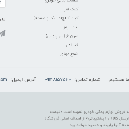
قطعات یدکی خودرو
کمک فنر
کیت کلاچ(دیسک و صفحه)
ما ر
لنت ترمز
سرچرخ (سر پلوس)
فنر لول
شمع موتور
شماره تماس:
09148157540
آدرس ایمیل:
com
نه فروش لوازم یدکی خودرو نموده است.«قیمت
رسال کالا» و «پشتیبانی» از اهداف اصلی فروشگاه
ه آنها پایبند و متعهد خواهد بود