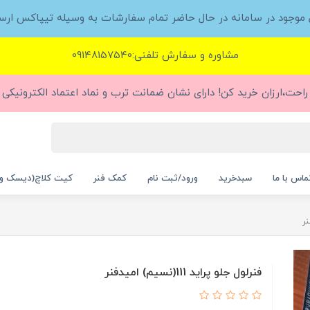
ل موجود در سامانه در حال حاضر تمام سفارشات به وسیله تیپاکس ارس
مشاوره و سفارش تلفنی:09148157540
راحت،ارزان خرید کن! دارای نشان ضمانت ترب و نماد اعتماد الکترونیکی (
ماس با ما
سبدخرید
ورود/ثبت نام
کمک فنر
کیت کلاچ(دیسک و
فنرلول جلو پراید 111(نسیم) امیدفنر