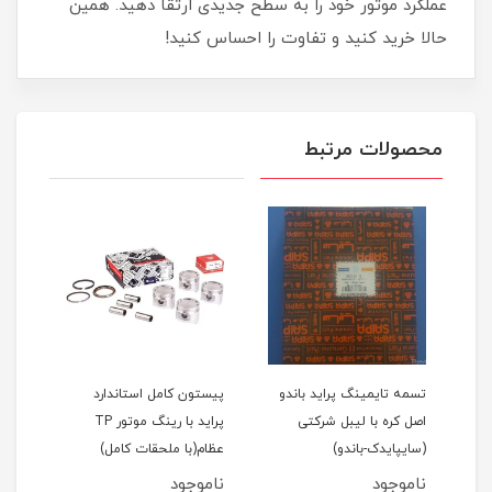
عملکرد موتور خود را به سطح جدیدی ارتقا دهید. همین
حالا خرید کنید و تفاوت را احساس کنید!
محصولات مرتبط
اید 111(نسیم)
تسمه تایمینگ پراید باندو
پیستون کامل استاندارد
اصل کره با لیبل شرکتی
پراید با رینگ موتور TP
(سایپایدک-باندو)
عظام(با ملحقات کامل)
ملحق
ناموجود
ناموجود
نام