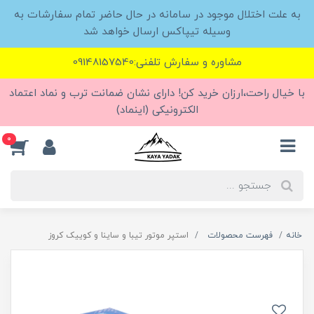
به علت اختلال موجود در سامانه در حال حاضر تمام سفارشات به
وسیله تیپاکس ارسال خواهد شد
مشاوره و سفارش تلفنی:09148157540
با خیال راحت،ارزان خرید کن! دارای نشان ضمانت ترب و نماد اعتماد
الکترونیکی (اینماد)
0
خانه
فهرست محصولات
استپر موتور تیبا و ساینا و کوییک کروز