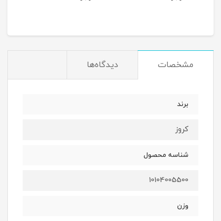
مان
مشخصات
دیدگاه‌ها
برند
کروز
شناسه محصول
10104005500
وزن