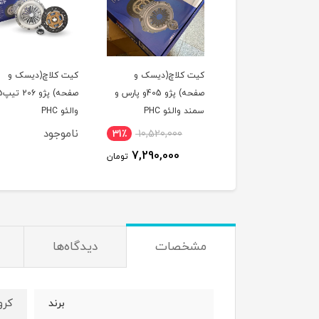
لول عقب پراید امیدفنر
کیت کلاچ(دیسک و
کیت کلاچ(دیسک و
صفحه) پژو 405و پارس و
صفحه) پژو 
سمند والئو PHC
والئو PHC
وجود
ناموجود
31٪
10,520,000
7,290,000
تومان
مشخصات
دیدگاه‌ها
کرو
برند