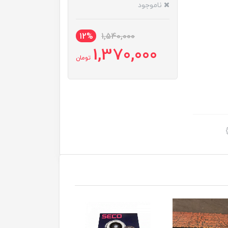
ناموجود
12%
1,540,000
1,370,000
تومان