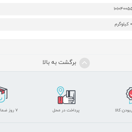
10104005
گرم
برگشت به بالا
ودن کالا
پرداخت در محل
۷ روز ضمانت بازگشت