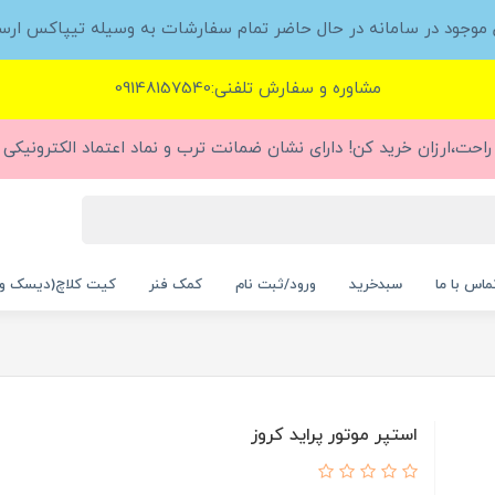
ل موجود در سامانه در حال حاضر تمام سفارشات به وسیله تیپاکس ارس
مشاوره و سفارش تلفنی:09148157540
راحت،ارزان خرید کن! دارای نشان ضمانت ترب و نماد اعتماد الکترونیکی (
ماس با ما
سبدخرید
ورود/ثبت نام
کمک فنر
کیت کلاچ(دیسک و
استپر موتور پراید کروز