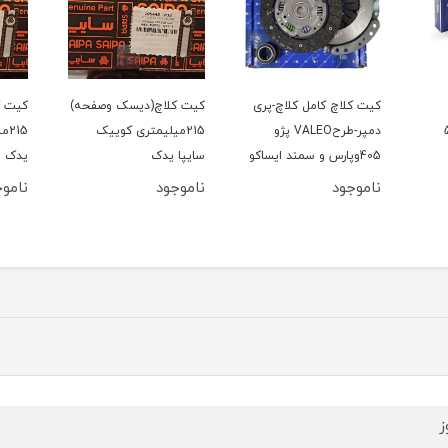
کیت کلاچ کامل کلاچ-پری
کیت کلاچ(دیسک وصفحه)
کیت ک
206 تیپ5
دمپر-طرحVALEO پژو
215میلیمتری کوییک
15
405وپارس و سمند ایساکو
سایپا یدک
یدک
ناموجود
ناموجود
ناموج
ز