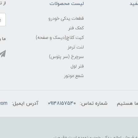
فید
لیست محصولات
از 
قطعات یدکی خودرو
کمک فنر
کیت کلاچ(دیسک و صفحه)
ما ر
لنت ترمز
سرچرخ (سر پلوس)
فنر لول
شمع موتور
شماره تماس:
09148157540
آدرس ایمیل:
com
نه فروش لوازم یدکی خودرو نموده است.«قیمت