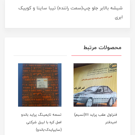
شیشه بالابر جلو چپ(سمت راننده) تیبا ساینا و کوییک
ابری
محصولات مرتبط
1(نسیم)
فنرلول عقب پراید 111(نسیم)
تسمه تایمینگ پراید باندو
پیست
امیدفنر
اصل کره با لیبل شرکتی
(سایپایدک-باندو)
عظام