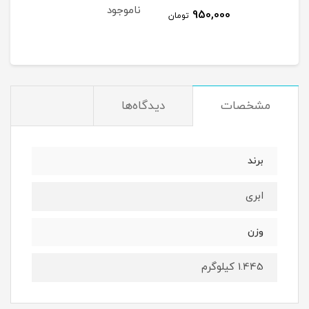
ناموجود
نام
950,000
مان
تومان
مشخصات
دیدگاه‌ها
برند
ابری
وزن
1.445 کیلوگرم