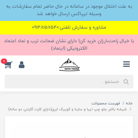
به علت اختلال موجود در سامانه در حال حاضر تمام سفارشات به
وسیله تیپاکس ارسال خواهد شد
مشاوره و سفارش تلفنی:09148157540
با خیال راحت،ارزان خرید کن! دارای نشان ضمانت ترب و نماد اعتماد
الکترونیکی (اینماد)
0
خانه
فهرست محصولات
شیشه بالابر جلو چپ تیبا و ساینا و کوییک ابری(دارای کارت گارنتی دو ساله)