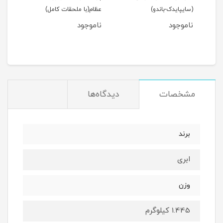
(سایپایدک-باندو)
عظام(با ملحقات کامل)
ملحق
ناموجود
ناموجود
نام
مان
مشخصات
دیدگاه‌ها
برند
ابری
وزن
1.445 کیلوگرم