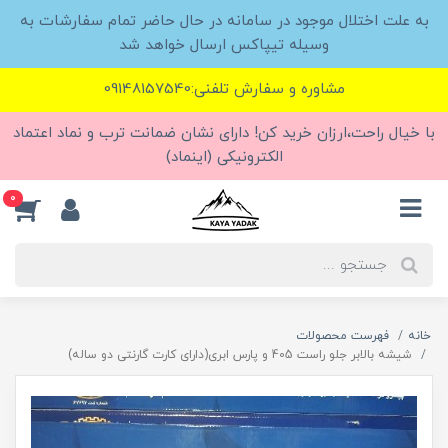
به علت اختلال موجود در سامانه در حال حاضر تمام سفارشات به
وسیله تیپاکس ارسال خواهد شد
مشاوره و سفارش تلفنی:09148157540
با خیال راحت،ارزان خرید کن! دارای نشان ضمانت ترب و نماد اعتماد
الکترونیکی (اینماد)
0
خانه
فهرست محصولات
شیشه بالابر جلو راست 405 و پارس ابری(دارای کارت گارنتی دو ساله)