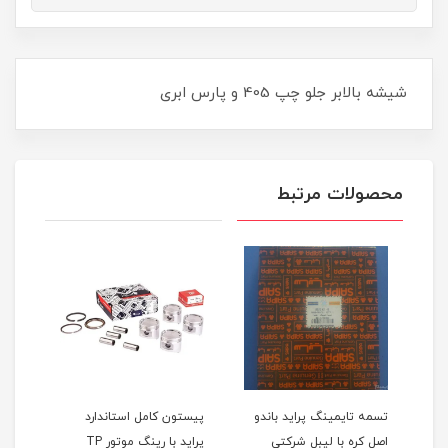
شیشه بالابر جلو چپ 405 و پارس ابری
محصولات مرتبط
اید 111(نسیم)
تسمه تایمینگ پراید باندو
پیستون کامل استاندارد
اصل کره با لیبل شرکتی
پراید با رینگ موتور TP