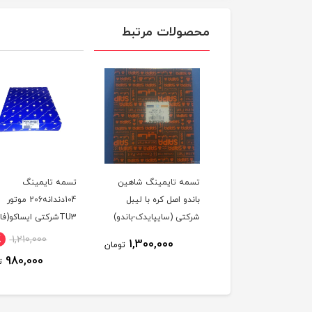
محصولات مرتبط
ه دینام و کولر شاهین
تسمه تایمینگ شاهین
تسمه تایمینگ
تی سایپا یدک
باندو اصل کره با لیبل
104دندانه206 موتور
شرکتی (سایپایدک-باندو)
TU3شرکتی ایساکو(فا
گارانتی)
٪
1,210,000
20٪
2,600,000
1,300,000
تومان
980,000
2,100,000
تومان
ت