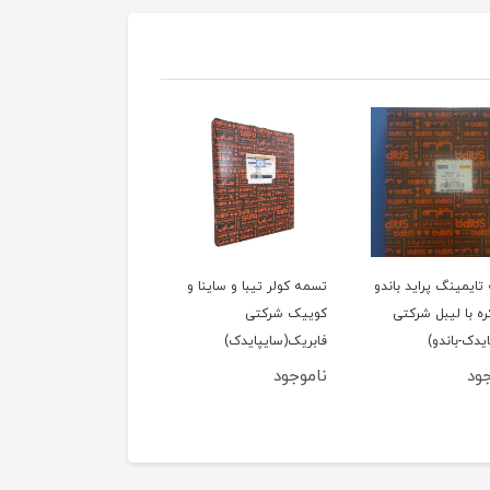
ایمینگ پراید باندو
تسمه کولر تیبا و ساینا و
تسمه کولر پراید جدید
ه با لیبل شرکتی
کوییک شرکتی
هیدرولیک یورو4 شرکت
یدک-باندو)
فابریک(سایپایدک)
فابریک(سایپایدک-
رایکالتون)
ود
ناموجود
460,000
توم