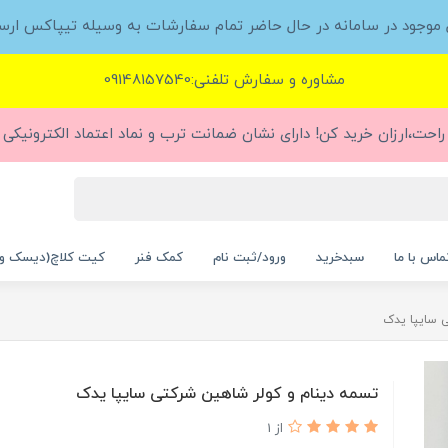
ل موجود در سامانه در حال حاضر تمام سفارشات به وسیله تیپاکس ارس
مشاوره و سفارش تلفنی:09148157540
راحت،ارزان خرید کن! دارای نشان ضمانت ترب و نماد اعتماد الکترونیکی (
ماس با ما
سبدخرید
ورود/ثبت نام
کمک فنر
کیت کلاچ(دیسک و
 سایپا یدک
تسمه دینام و کولر شاهین شرکتی سایپا یدک
از 1