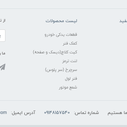
فید
لیست محصولات
از 
قطعات یدکی خودرو
کمک فنر
کیت کلاچ(دیسک و صفحه)
ما ر
لنت ترمز
سرچرخ (سر پلوس)
فنر لول
شمع موتور
شماره تماس:
09148157540
آدرس ایمیل:
com