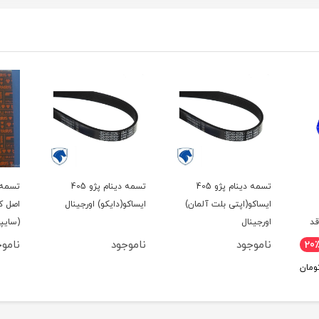
تسمه دینام پژو 405
تسمه دینام پژو 405
تسمه ت
ایساکو(اپتی بلت آلمان)
ایساکو(دایکو) اورجینال
اصل کر
قد
اورجینال
(سایپا
ناموجود
ناموجود
ناموج
20
ومان