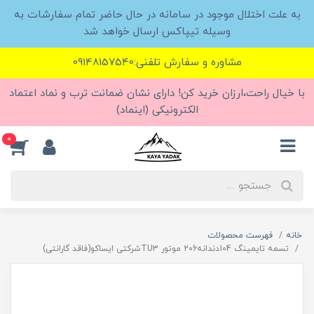
به علت اختلال موجود در سامانه در حال حاضر تمام سفارشات به
وسیله تیپاکس ارسال خواهد شد
مشاوره و سفارش تلفنی:09148157540
با خیال راحت،ارزان خرید کن! دارای نشان ضمانت ترب و نماد اعتماد
الکترونیکی (اینماد)
0
خانه
فهرست محصولات
تسمه تایمینگ 104دندانه206 موتور TU3شرکتی ایساکو(فاقد گارانتی)