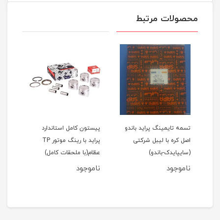
محصولات مرتبط
اید 111(نسیم)
تسمه تایمینگ پراید باندو
پیستون کامل استاندارد
اصل کره با لیبل شرکتی
پراید با رینگ موتور TP
(سایپایدک-باندو)
عظام(با ملحقات کامل)
ملحق
ناموجود
ناموجود
نام
مان