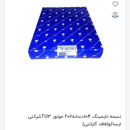
تسمه تایمینگ 104دندانه206 موتور TU3شرکتی
ایساکو(فاقد گارانتی)