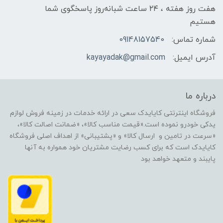
هفت روز هفته ، ۲۴ ساعت شبانه‌روز پاسخگوی شما
هستیم
شماره تماس:
09148157540
آدرس ایمیل:
kayayadak@gmail.com
درباره ما
فروشگاه اینترنتی کایایدک سعی در ارائه خدمات در زمینه فروش لوازم
یدکی خودرو نموده است.«قیمت مناسب کالا»، «ضمانت اصالت کالا»،
«سرعت در تامین و ارسال کالا» و «پشتیبانی» از اهداف اصلی فروشگاه
کایایدک است که برای کسب رضایت مشتریان خود همواره به آنها
پایبند و متعهد خواهد بود