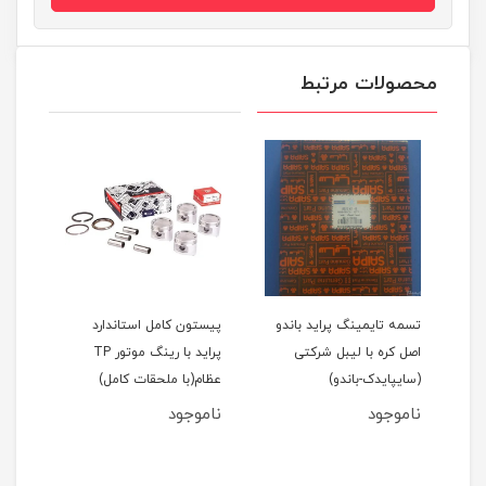
محصولات مرتبط
اید 111(نسیم)
تسمه تایمینگ پراید باندو
پیستون کامل استاندارد
اصل کره با لیبل شرکتی
پراید با رینگ موتور TP
(سایپایدک-باندو)
عظام(با ملحقات کامل)
ملحق
ناموجود
ناموجود
نام
مان