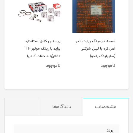
اید 111(نسیم)
تسمه تایمینگ پراید باندو
پیستون کامل استاندارد
اصل کره با لیبل شرکتی
پراید با رینگ موتور TP
(سایپایدک-باندو)
عظام(با ملحقات کامل)
ملحق
ناموجود
ناموجود
نام
مان
مشخصات
دیدگاه‌ها
برند