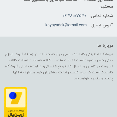
هستیم
شماره تماس:
09148157540
آدرس ایمیل:
kayayadak@gmail.com
درباره ما
فروشگاه اینترنتی کایایدک سعی در ارائه خدمات در زمینه فروش لوازم
یدکی خودرو نموده است.«قیمت مناسب کالا»، «ضمانت اصالت کالا»،
«سرعت در تامین و ارسال کالا» و «پشتیبانی» از اهداف اصلی فروشگاه
کایایدک است که برای کسب رضایت مشتریان خود همواره به آنها
پایبند و متعهد خواهد بود