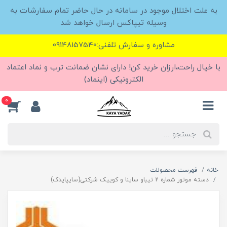
به علت اختلال موجود در سامانه در حال حاضر تمام سفارشات به
وسیله تیپاکس ارسال خواهد شد
مشاوره و سفارش تلفنی:09148157540
با خیال راحت،ارزان خرید کن! دارای نشان ضمانت ترب و نماد اعتماد
الکترونیکی (اینماد)
0
خانه
فهرست محصولات
دسته موتور شماره 2 تیباو ساینا و کوییک شرکتی(سایپایدک)