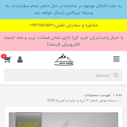
به علت اختلال موجود در سامانه در حال حاضر تمام سفارشات به
وسیله تیپاکس ارسال خواهد شد
مشاوره و سفارش تلفنی:09148157540
با خیال راحت،ارزان خرید کن! دارای نشان ضمانت ترب و نماد اعتماد
الکترونیکی (اینماد)
0
خانه
فهرست محصولات
دسته موتور شماره 3 تیبا و ساینا و کوییکGISP