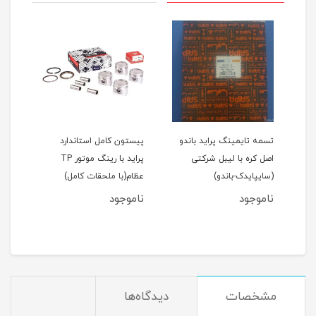
اید 111(نسیم)
تسمه تایمینگ پراید باندو
پیستون کامل استاندارد
اصل کره با لیبل شرکتی
پراید با رینگ موتور TP
(سایپایدک-باندو)
عظام(با ملحقات کامل)
ملحق
ناموجود
ناموجود
نام
مان
مشخصات
دیدگاه‌ها