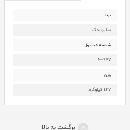
برند
سایپایدک
شناسه محصول
100947
وزن
1.27 کیلوگرم
برگشت به بالا