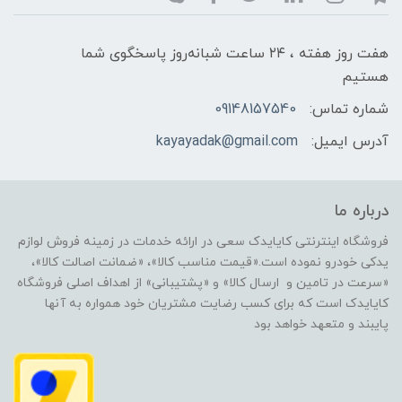
هفت روز هفته ، ۲۴ ساعت شبانه‌روز پاسخگوی شما
هستیم
شماره تماس:
09148157540
آدرس ایمیل:
kayayadak@gmail.com
درباره ما
فروشگاه اینترنتی کایایدک سعی در ارائه خدمات در زمینه فروش لوازم
یدکی خودرو نموده است.«قیمت مناسب کالا»، «ضمانت اصالت کالا»،
«سرعت در تامین و ارسال کالا» و «پشتیبانی» از اهداف اصلی فروشگاه
کایایدک است که برای کسب رضایت مشتریان خود همواره به آنها
پایبند و متعهد خواهد بود