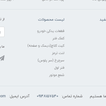
فید
لیست محصولات
از 
قطعات یدکی خودرو
کمک فنر
کیت کلاچ(دیسک و صفحه)
ما ر
لنت ترمز
سرچرخ (سر پلوس)
فنر لول
شمع موتور
شماره تماس:
09148157540
آدرس ایمیل:
com