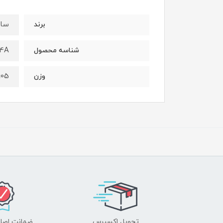
سای
برند
34A
شناسه محصول
0.905 ک
وزن
تحویل اکسپرس
ضمانت اصل‌ب