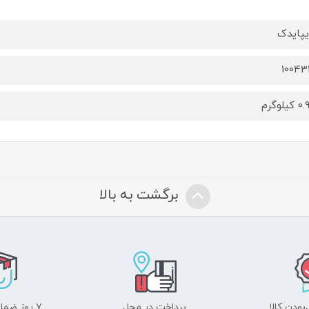
پایدک
1004
یلوگرم
برگشت به بالا
ودن کالا
پرداخت در محل
۷ روز ضمانت بازگشت