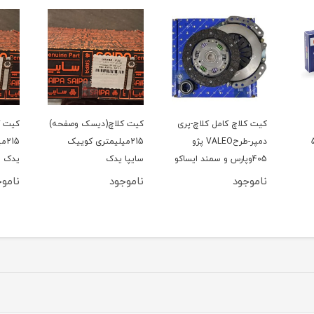
کیت کلاچ کامل کلاچ-پری
کیت کلاچ(دیسک وصفحه)
کیت ک
206 تیپ5
دمپر-طرحVALEO پژو
215میلیمتری کوییک
15
405وپارس و سمند ایساکو
سایپا یدک
یدک
ناموجود
ناموجود
ناموج