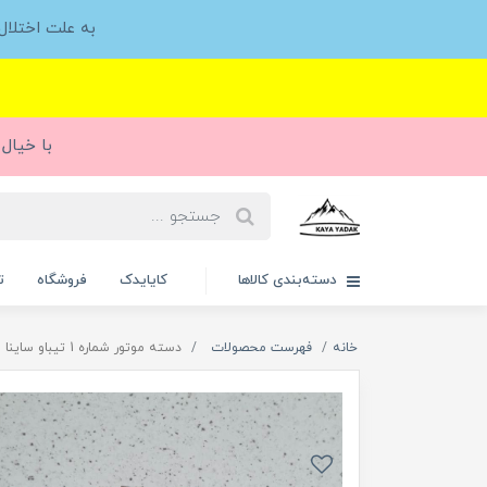
به علت اختلا
با خیال 
دسته‌بندی کالاها
کایایدک
فروشگاه
ت
خانه
فهرست محصولات
دسته موتور شماره 1 تیباو ساینا و کوییک شرکتی(سایپایدک)