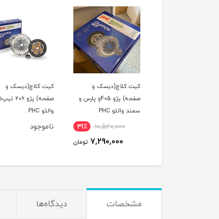
لول عقب پراید امیدفنر
کیت کلاچ(دیسک و
کیت کلاچ(دیسک و
صفحه) پژو 405و پارس و
صفحه) پژو 
سمند والئو PHC
والئو PHC
وجود
ناموجود
31٪
10,520,000
7,290,000
تومان
مشخصات
دیدگاه‌ها