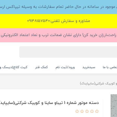
ل موجود در سامانه در حال حاضر تمام سفارشات به وسیله تیپاکس ارس
مشاوره و سفارش تلفنی:09148157540
راحت،ارزان خرید کن! دارای نشان ضمانت ترب و نماد اعتماد الکترونیکی (
ماس با ما
سبدخرید
ورود/ثبت نام
کمک فنر
کیت کلاچ(دیسک و
دسته موتور شماره 1 تیباو ساینا و کوییک شرکتی(سایپایدک)