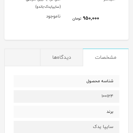
(سایپایدک-باندو)
عظام
ناموجود
نام
950,000
مان
تومان
مشخصات
دیدگاه‌ها
شناسه محصول
100124
برند
سایپا یدک