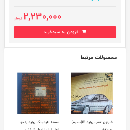
2,230,000
تومان
افزودن به سبدخرید
محصولات مرتبط
1(نسیم)
فنرلول عقب پراید 111(نسیم)
تسمه تایمینگ پراید باندو
پیست
امیدفنر
اصل کره با لیبل شرکتی