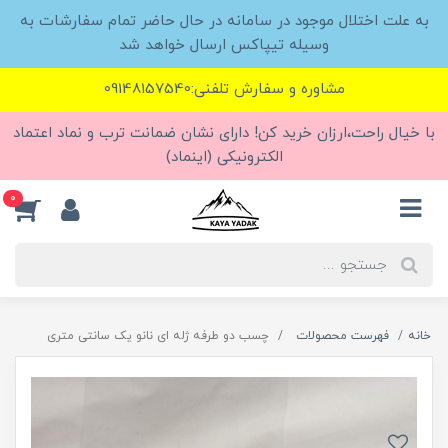
به علت اختلال موجود در سامانه در حال حاضر تمام سفارشات به
وسیله تیپاکس ارسال خواهد شد
مشاوره و سفارش تلفنی:09148157540
با خیال راحت،ارزان خرید کن! دارای نشان ضمانت ترب و نماد اعتماد
الکترونیکی (اینماد)
0
خانه
فهرست محصولات
چسب دو طرفه ژله ای نانو یک سانتی متری