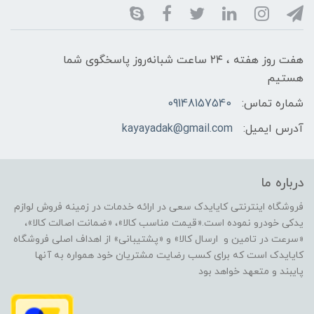
هفت روز هفته ، ۲۴ ساعت شبانه‌روز پاسخگوی شما
هستیم
شماره تماس:
09148157540
آدرس ایمیل:
kayayadak@gmail.com
درباره ما
فروشگاه اینترنتی کایایدک سعی در ارائه خدمات در زمینه فروش لوازم
یدکی خودرو نموده است.«قیمت مناسب کالا»، «ضمانت اصالت کالا»،
«سرعت در تامین و ارسال کالا» و «پشتیبانی» از اهداف اصلی فروشگاه
کایایدک است که برای کسب رضایت مشتریان خود همواره به آنها
پایبند و متعهد خواهد بود