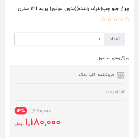
چراغ جلو چپ(طرف راننده)(بدون موتور) پراید 131 مدرن
تعداد
ویژگی‌های محصول
فروشنده: کایا یدک
ناموجود
14%
1,370,000
1,180,000
تومان