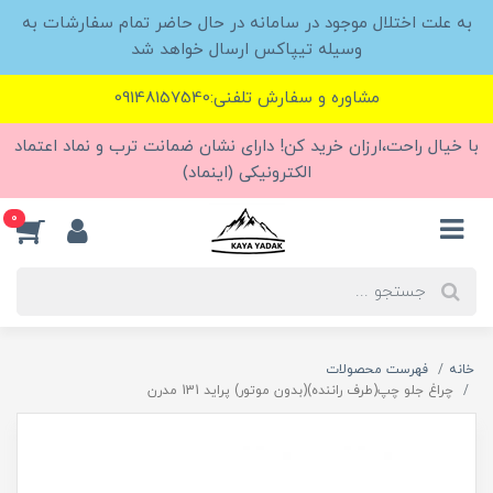
به علت اختلال موجود در سامانه در حال حاضر تمام سفارشات به
وسیله تیپاکس ارسال خواهد شد
مشاوره و سفارش تلفنی:09148157540
با خیال راحت،ارزان خرید کن! دارای نشان ضمانت ترب و نماد اعتماد
الکترونیکی (اینماد)
0
خانه
فهرست محصولات
چراغ جلو چپ(طرف راننده)(بدون موتور) پراید 131 مدرن