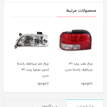
محصولات مرتبط
چراغ عقب پراید 131
چراغ جلو چپ(طرف راننده)
چپ(طرف راننده) مدرن
(بدون موتور) پراید 131
مدرن
ناموجود
ناموجود
مشخصات
دیدگاه‌ها