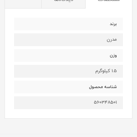
برند
مدرن
وزن
1.5 کیلوگرم
شناسه محصول
560348501