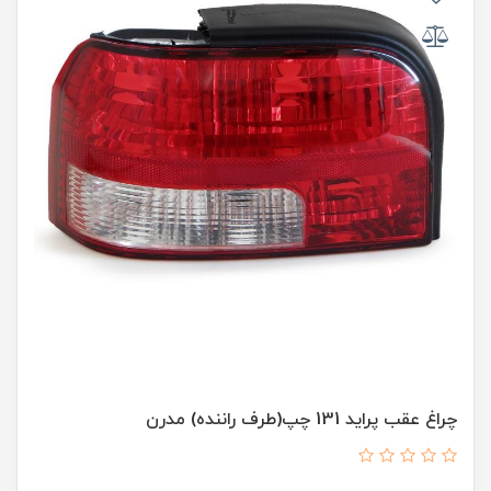
چراغ عقب پراید 131 چپ(طرف راننده) مدرن