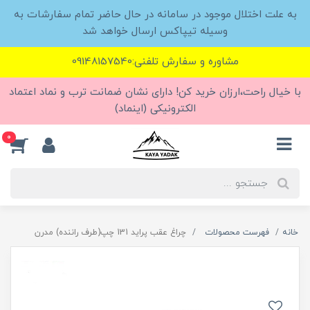
به علت اختلال موجود در سامانه در حال حاضر تمام سفارشات به
وسیله تیپاکس ارسال خواهد شد
مشاوره و سفارش تلفنی:09148157540
با خیال راحت،ارزان خرید کن! دارای نشان ضمانت ترب و نماد اعتماد
الکترونیکی (اینماد)
0
خانه
فهرست محصولات
چراغ عقب پراید 131 چپ(طرف راننده) مدرن