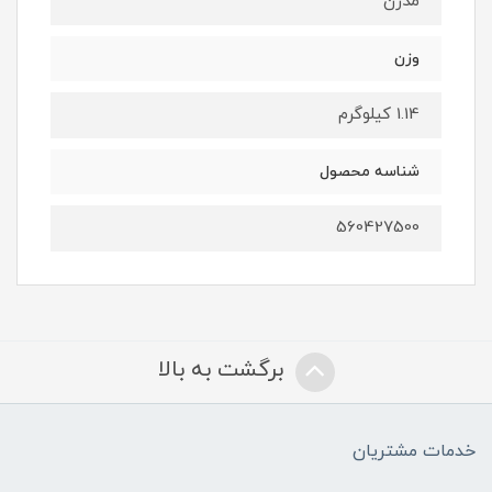
مدرن
وزن
1.14 کیلوگرم
شناسه محصول
560427500
برگشت به بالا
خدمات مشتریان