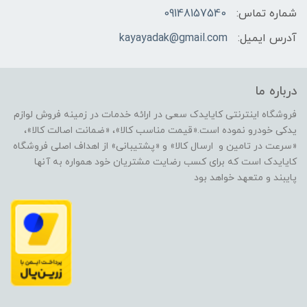
شماره تماس:
09148157540
آدرس ایمیل:
kayayadak@gmail.com
درباره ما
فروشگاه اینترنتی کایایدک سعی در ارائه خدمات در زمینه فروش لوازم
یدکی خودرو نموده است.«قیمت مناسب کالا»، «ضمانت اصالت کالا»،
«سرعت در تامین و ارسال کالا» و «پشتیبانی» از اهداف اصلی فروشگاه
کایایدک است که برای کسب رضایت مشتریان خود همواره به آنها
پایبند و متعهد خواهد بود