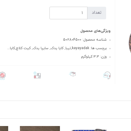
تعداد
ویژگی‌های محصول
شناسه محصول: 502804500
برچسب ها: kayayadak,تیبا, کایا یدک, سایپا یدک, کیت کلاچ,کایا...
وزن: 3.3 کیلوگرم