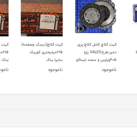
کیت کلاچ کامل کلاچ-پری
کیت کلاچ(دیسک وصفحه)
کیت ک
206 تیپ5
دمپر-طرحVALEO پژو
215میلیمتری کوییک
15
405وپارس و سمند ایساکو
سایپا یدک
یدک
ناموجود
ناموجود
ناموج