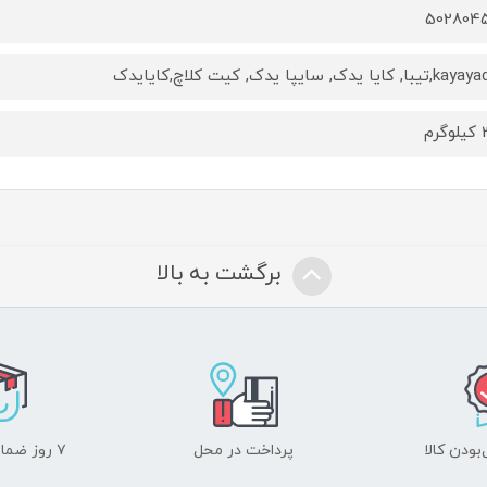
502804
 کایا یدک, سایپا یدک, کیت کلاچ,کایایدک
رم
برگشت به بالا
ودن کالا
پرداخت در محل
۷ روز ضمانت بازگشت