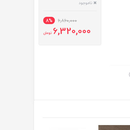
ناموجود
8%
6,860,000
6,320,000
تومان