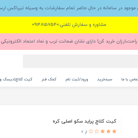
ل موجود در سامانه در حال حاضر تمام سفارشات به وسیله تیپاکس ارس
مشاوره و سفارش تلفنی:09148157540
راحت،ارزان خرید کن! دارای نشان ضمانت ترب و نماد اعتماد الکترونیکی (
ماس با ما
سبدخرید
ورود/ثبت نام
کمک فنر
کیت کلاچ(دیسک و
کیت کلاچ پراید سکو اصلی کره
از 2