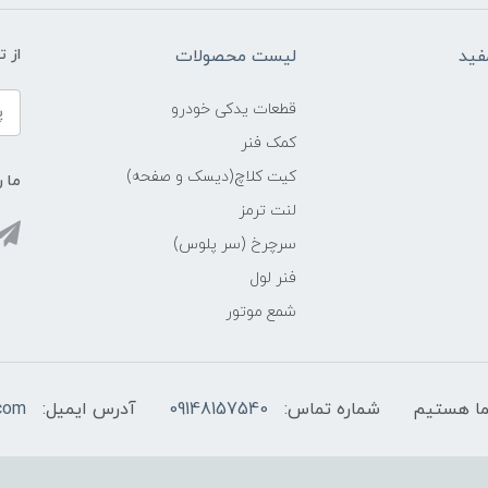
فید
لیست محصولات
از 
قطعات یدکی خودرو
کمک فنر
کیت کلاچ(دیسک و صفحه)
ما ر
لنت ترمز
سرچرخ (سر پلوس)
فنر لول
شمع موتور
شماره تماس:
09148157540
آدرس ایمیل:
com