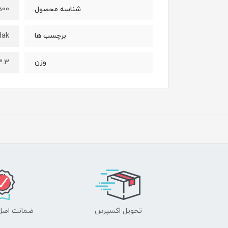
500
شناسه محصول
kayayadak,تیبا,
برچسب ها
3.3 کیلوگ
وزن
تحویل اکسپرس
ضمانت اصل‌ب