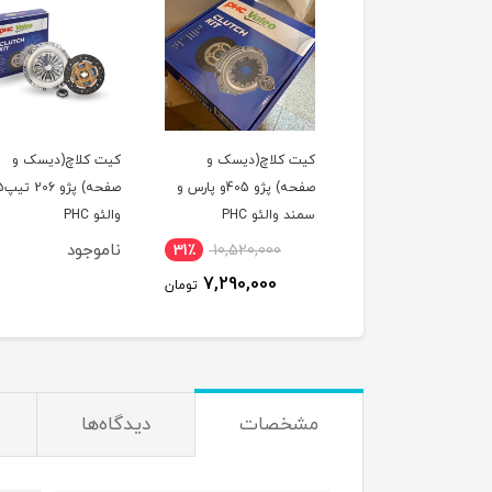
لول عقب پراید امیدفنر
کیت کلاچ(دیسک و
کیت کلاچ(دیسک و
صفحه) پژو 405و پارس و
صفحه) پژو 
سمند والئو PHC
والئو PHC
وجود
ناموجود
31٪
10,520,000
7,290,000
تومان
مشخصات
دیدگاه‌ها