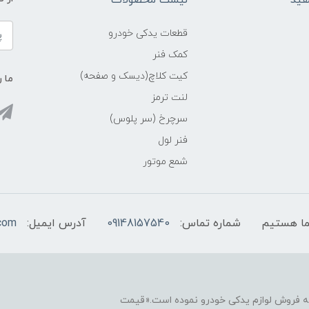
فید
لیست محصولات
قطعات یدکی خودرو
کمک فنر
کیت کلاچ(دیسک و صفحه)
ما ر
لنت ترمز
سرچرخ (سر پلوس)
فنر لول
شمع موتور
شماره تماس:
09148157540
آدرس ایمیل:
com
نه فروش لوازم یدکی خودرو نموده است.«قیمت