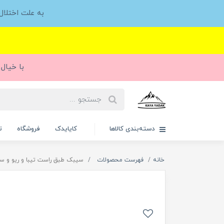
به علت اختلا
با خیال 
دسته‌بندی کالاها
کایایدک
فروشگاه
ت
خانه
فهرست محصولات
سیبک طبق راست تیبا و ریو و سای