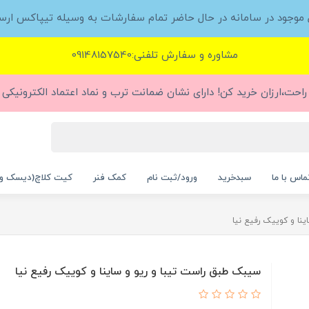
ل موجود در سامانه در حال حاضر تمام سفارشات به وسیله تیپاکس ارس
مشاوره و سفارش تلفنی:09148157540
راحت،ارزان خرید کن! دارای نشان ضمانت ترب و نماد اعتماد الکترونیکی (
ماس با ما
سبدخرید
ورود/ثبت نام
کمک فنر
کیت کلاچ(دیسک و
نا و کوییک رفیع نیا
سیبک طبق راست تیبا و ریو و ساینا و کوییک رفیع نیا