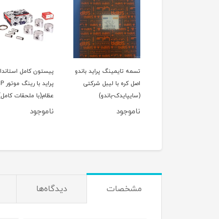
لول عقب پراید
تسمه تایمینگ پراید باندو
پیستون کامل استاندار
اصل کره با لیبل شرکتی
پراید با رین
(سایپایدک-باندو)
عظام(با ملحقات کامل)
ناموجود
ناموجود
950,000
تومان
مشخصات
دیدگاه‌ها