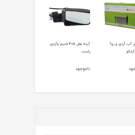
ور آب آردی و روآ
آینه بغل 405 قدیم وآردی
آینه بغل 405 قدیم وآ
آرمکو
راست
چپ
ود
ناموجود
ناموجود