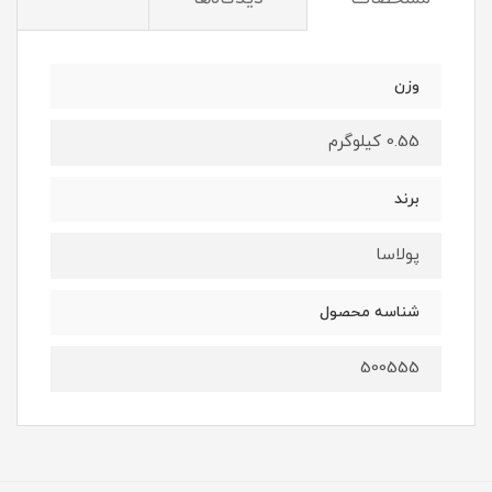
وزن
0.55 کیلوگرم
برند
پولاسا
شناسه محصول
500555