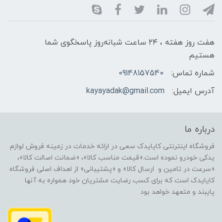
هفت روز هفته ، ۲۴ ساعت شبانه‌روز پاسخگوی شما
هستیم
شماره تماس:
09148157540
آدرس ایمیل:
kayayadak@gmail.com
درباره ما
فروشگاه اینترنتی کایایدک سعی در ارائه خدمات در زمینه فروش لوازم
یدکی خودرو نموده است.«قیمت مناسب کالا»، «ضمانت اصالت کالا»،
«سرعت در تامین و ارسال کالا» و «پشتیبانی» از اهداف اصلی فروشگاه
کایایدک است که برای کسب رضایت مشتریان خود همواره به آنها
پایبند و متعهد خواهد بود