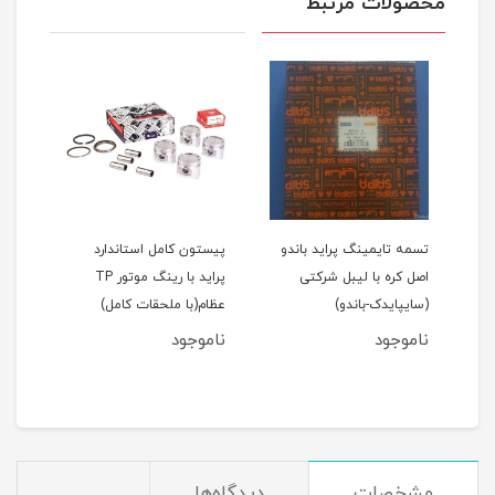
محصولات مرتبط
اید 111(نسیم)
تسمه تایمینگ پراید باندو
پیستون کامل استاندارد
اصل کره با لیبل شرکتی
پراید با رینگ موتور TP
(سایپایدک-باندو)
عظام(با ملحقات کامل)
ملحق
ناموجود
ناموجود
نام
مان
مشخصات
دیدگاه‌ها