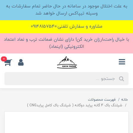
به علت اختلال موجود در سامانه در حال حاضر تمام سفارشات به
وسیله تیپاکس ارسال خواهد شد
مشاوره و سفارش تلفنی:09148157540
با خیال راحت،ارزان خرید کن! دارای نشان ضمانت ترب و نماد اعتماد
الکترونیکی (اینماد)
0
خانه
فهرست محصولات
شیلنگ باک 4 گانه پراید دوگانه ( شیلنگ باک کامل پرایدCNG )