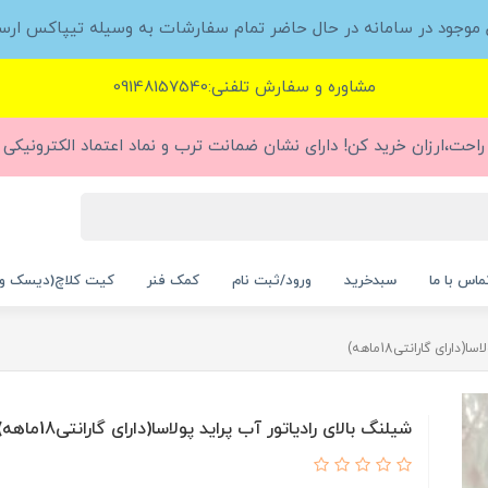
ل موجود در سامانه در حال حاضر تمام سفارشات به وسیله تیپاکس ارس
مشاوره و سفارش تلفنی:09148157540
راحت،ارزان خرید کن! دارای نشان ضمانت ترب و نماد اعتماد الکترونیکی (
ماس با ما
سبدخرید
ورود/ثبت نام
کمک فنر
کیت کلاچ(دیسک و
ارای گارانتی18ماهه)
شیلنگ بالای رادیاتور آب پراید پولاسا(دارای گارانتی18ماهه)