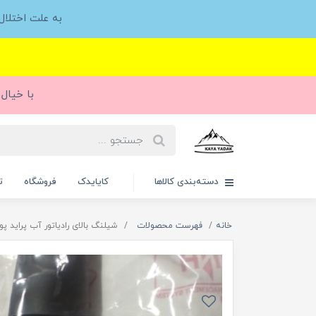
به علت اختلا
با خیال 
دسته‌بندی کالاها
کایایدک
فروشگاه
ت
خانه
فهرست محصولات
شیلنگ بالای رادیاتور آب پراید پولاسا(د