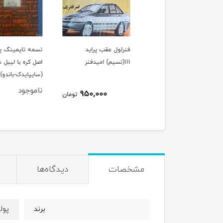
فنرلول جلو پراید 111(نسیم)
فنرلول عقب پراید
تسمه تایمینگ پراید ب
دفنر
111(نسیم) امیدفنر
اصل کره با لیبل شرکت
(سایپایدک-باندو)
ناموجود
950,000
950,000
تومان
تومان
مشخصات
دیدگاه‌ها
پول
برند