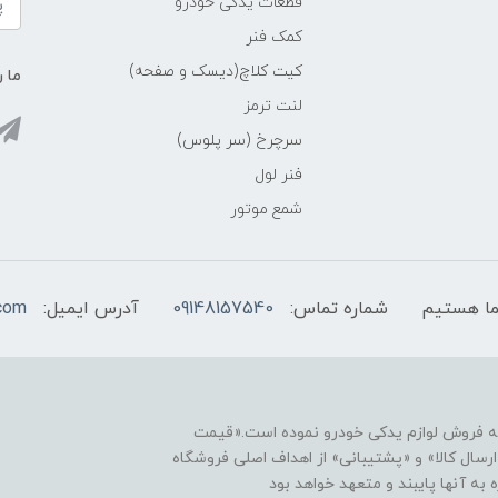
قطعات یدکی خودرو
کمک فنر
کیت کلاچ(دیسک و صفحه)
ما ر
لنت ترمز
سرچرخ (سر پلوس)
فنر لول
شمع موتور
شماره تماس:
09148157540
آدرس ایمیل:
com
نه فروش لوازم یدکی خودرو نموده است.«قیمت
رسال کالا» و «پشتیبانی» از اهداف اصلی فروشگاه
ه آنها پایبند و متعهد خواهد بود