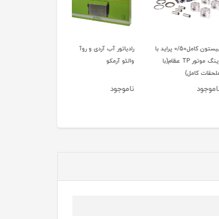
پیستون کامل0/50 پراید با
رادیاتور آب آردی و روآ
آینه بغل 405 قدیم وآ
رینگ موتور TP عظام(با
والئو آرمکو
راست
ت کامل)
جود
ناموجود
ناموجود