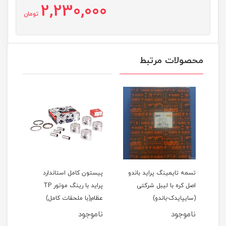
2,230,000
تومان
محصولات مرتبط
اید 111(نسیم)
تسمه تایمینگ پراید باندو
پیستون کامل استاندارد
اصل کره با لیبل شرکتی
پراید با رینگ موتور TP
(سایپایدک-باندو)
عظام(با ملحقات کامل)
ملحق
ناموجود
ناموجود
نام
مان