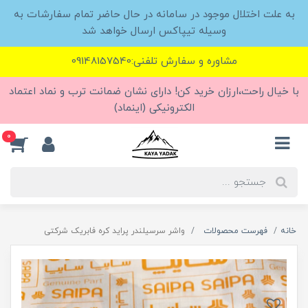
به علت اختلال موجود در سامانه در حال حاضر تمام سفارشات به
وسیله تیپاکس ارسال خواهد شد
مشاوره و سفارش تلفنی:09148157540
با خیال راحت،ارزان خرید کن! دارای نشان ضمانت ترب و نماد اعتماد
الکترونیکی (اینماد)
0
خانه
فهرست محصولات
واشر سرسیلندر پراید کره فابریک شرکتی