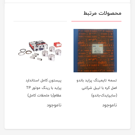
محصولات مرتبط
اید 111(نسیم)
تسمه تایمینگ پراید باندو
پیستون کامل استاندارد
اصل کره با لیبل شرکتی
پراید با رینگ موتور TP
(سایپایدک-باندو)
عظام(با ملحقات کامل)
ملحق
ناموجود
ناموجود
نام
مان