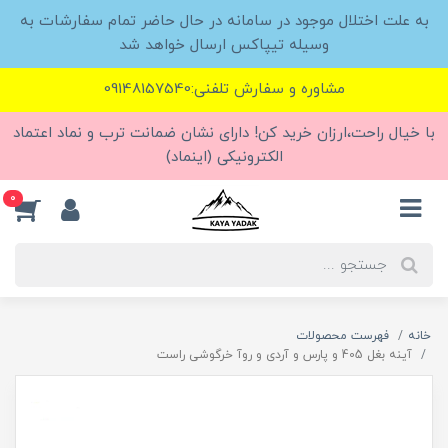
به علت اختلال موجود در سامانه در حال حاضر تمام سفارشات به
وسیله تیپاکس ارسال خواهد شد
مشاوره و سفارش تلفنی:09148157540
با خیال راحت،ارزان خرید کن! دارای نشان ضمانت ترب و نماد اعتماد
الکترونیکی (اینماد)
0
خانه
فهرست محصولات
آینه بغل 405 و پارس و آردی و روآ خرگوشی راست