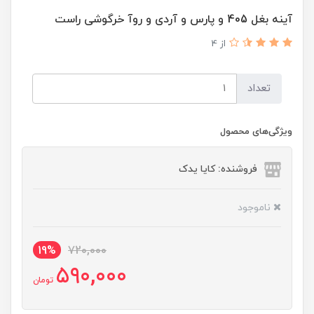
آینه بغل 405 و پارس و آردی و روآ خرگوشی راست
از 4
تعداد
ویژگی‌های محصول
فروشنده: کایا یدک
ناموجود
19%
720,000
590,000
تومان