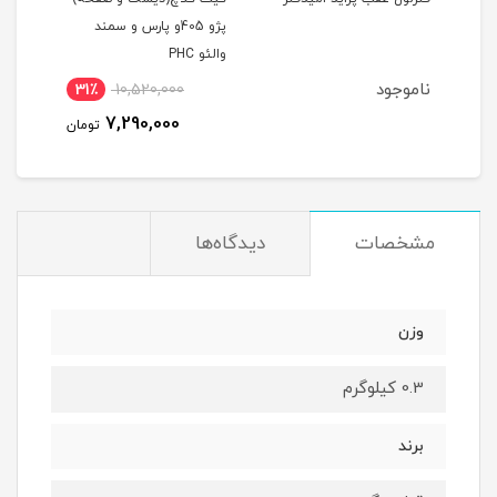
پژو 405و پارس و سمند
پژو 206 تیپ5 والئو PHC
والئو PHC
ناموجود
نام
31٪
10,520,000
مان
7,290,000
تومان
مشخصات
دیدگاه‌ها
وزن
0.3 کیلوگرم
برند