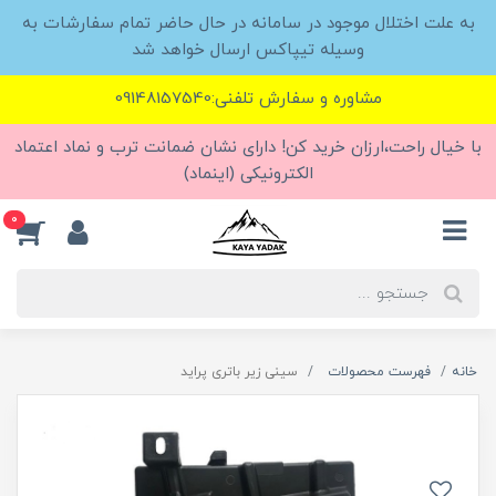
به علت اختلال موجود در سامانه در حال حاضر تمام سفارشات به
وسیله تیپاکس ارسال خواهد شد
مشاوره و سفارش تلفنی:09148157540
با خیال راحت،ارزان خرید کن! دارای نشان ضمانت ترب و نماد اعتماد
الکترونیکی (اینماد)
0
خانه
فهرست محصولات
سینی زیر باتری پراید