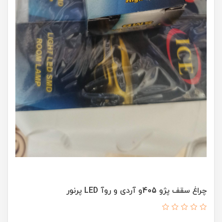
چراغ سقف پژو 405و آردی و روآ LED پرنور