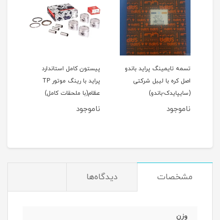
اید 111(نسیم)
تسمه تایمینگ پراید باندو
پیستون کامل استاندارد
اصل کره با لیبل شرکتی
پراید با رینگ موتور TP
(سایپایدک-باندو)
عظام(با ملحقات کامل)
ملحق
ناموجود
ناموجود
نام
مان
مشخصات
دیدگاه‌ها
وزن