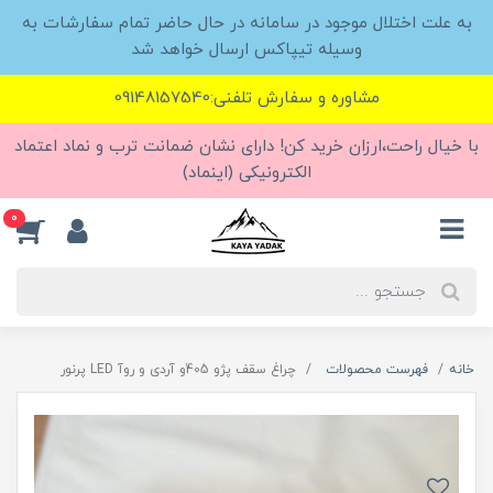
به علت اختلال موجود در سامانه در حال حاضر تمام سفارشات به
وسیله تیپاکس ارسال خواهد شد
مشاوره و سفارش تلفنی:09148157540
با خیال راحت،ارزان خرید کن! دارای نشان ضمانت ترب و نماد اعتماد
الکترونیکی (اینماد)
0
خانه
فهرست محصولات
چراغ سقف پژو 405و آردی و روآ LED پرنور