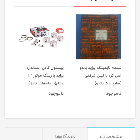
اید 111(نسیم)
تسمه تایمینگ پراید باندو
پیستون کامل استاندارد
اصل کره با لیبل شرکتی
پراید با رینگ موتور TP
(سایپایدک-باندو)
عظام(با ملحقات کامل)
ملحق
ناموجود
ناموجود
نام
مان
مشخصات
دیدگاه‌ها