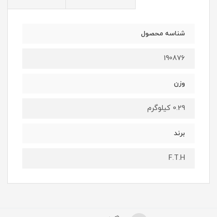
شناسه محصول
190876
وزن
0.29 کیلوگرم
برند
F.T.H