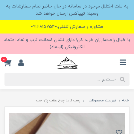
به علت اختلال موجود در سامانه در حال حاضر تمام سفارشات به
وسیله تیپاکس ارسال خواهد شد
مشاوره و سفارش تلفنی:09148157540
با خیال راحت،ارزان خرید کن! دارای نشان ضمانت ترب و نماد اعتماد
الکترونیکی (اینماد)
0
خانه
فهرست محصولات
پمپ ترمز چرخ عقب پژو چپ