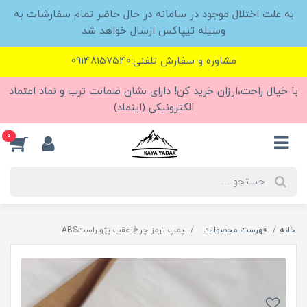
به علت اختلال موجود در سامانه در حال حاضر تمام سفارشات به
وسیله تیپاکس ارسال خواهد شد
مشاوره و سفارش تلفنی:09148157540
با خیال راحت،ارزان خرید کن! دارای نشان ضمانت ترب و نماد اعتماد
الکترونیکی (اینماد)
0
خانه
فهرست محصولات
پمپ ترمز چرخ عقب پژو راستABS