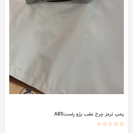
پمپ ترمز چرخ عقب پژو راستABS