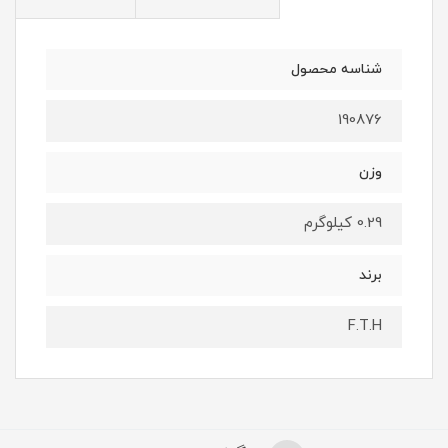
شناسه محصول
190876
وزن
0.29 کیلوگرم
برند
F.T.H