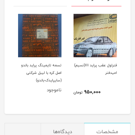
1(نسیم)
فنرلول عقب پراید 111(نسیم)
تسمه تایمینگ پراید باندو
پیست
امیدفنر
اصل کره با لیبل شرکتی
(سایپایدک-باندو)
عظام
ناموجود
نام
950,000
مان
تومان
مشخصات
دیدگاه‌ها