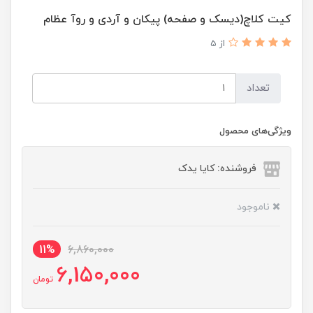
کیت کلاچ(دیسک و صفحه) پیکان و آردی و روآ عظام
از 5
تعداد
ویژگی‌های محصول
فروشنده: کایا یدک
ناموجود
11%
6,860,000
6,150,000
تومان