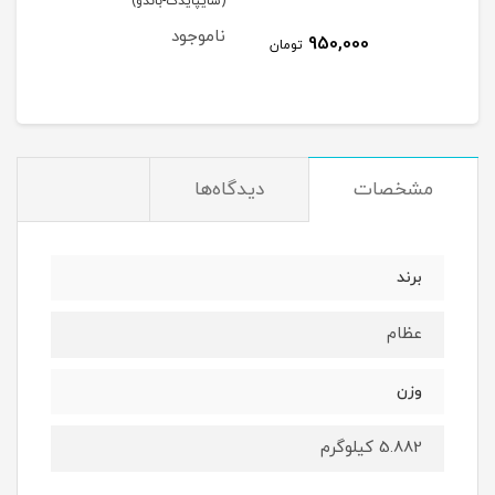
(سایپایدک-باندو)
عظام
ناموجود
نام
950,000
مان
تومان
مشخصات
دیدگاه‌ها
برند
عظام
وزن
5.882 کیلوگرم