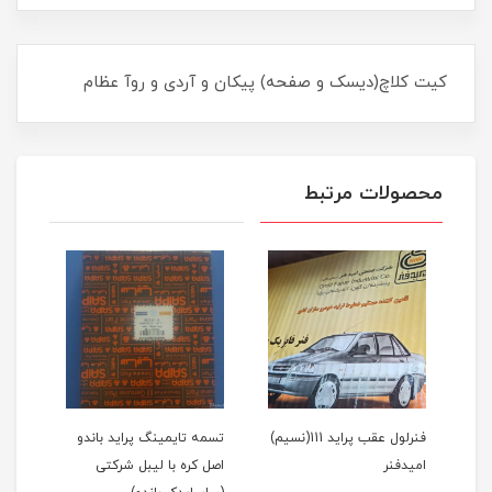
کیت کلاچ(دیسک و صفحه) پیکان و آردی و روآ عظام
محصولات مرتبط
1(نسیم)
فنرلول عقب پراید 111(نسیم)
تسمه تایمینگ پراید باندو
پیست
امیدفنر
اصل کره با لیبل شرکتی