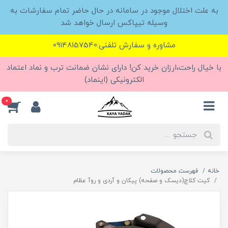
به علت اختلال موجود در سامانه در حال حاضر تمام سفارشات به
وسیله تیپاکس ارسال خواهد شد
مشاوره و سفارش تلفنی:09148157540
با خیال راحت،ارزان خرید کن! دارای نشان ضمانت ترب و نماد اعتماد
الکترونیکی (اینماد)
0
خانه
فهرست محصولات
کیت کلاچ(دیسک و صفحه) پیکان و آردی و روآ عظام