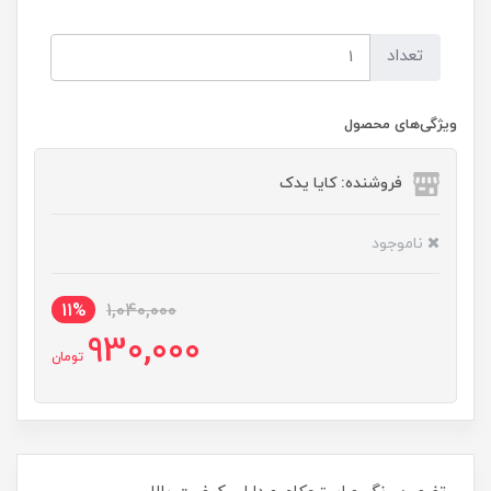
تعداد
ویژگی‌های محصول
فروشنده: کایا یدک
ناموجود
11%
1,040,000
930,000
تومان