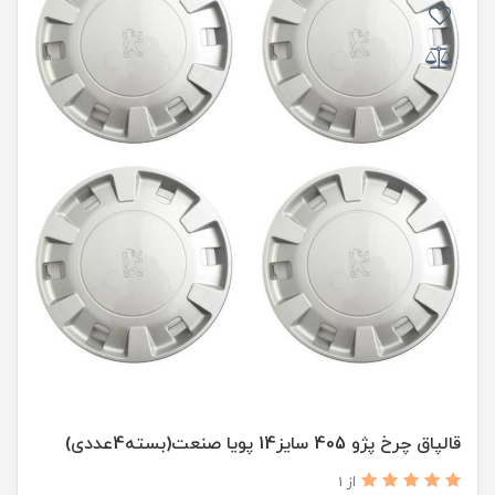
قالپاق چرخ پژو 405 سایز14 پویا صنعت(بسته4عددی)
از 1