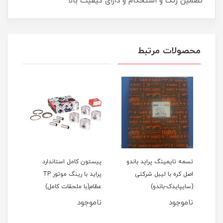
تضمین رنگ و استحکام و دارای کیفیت بالا
محصولات مرتبط
اید 111(نسیم)
تسمه تایمینگ پراید باندو
پیستون کامل استاندارد
اصل کره با لیبل شرکتی
پراید با رینگ موتور TP
(سایپایدک-باندو)
عظام(با ملحقات کامل)
ملحق
ناموجود
ناموجود
نام
مان