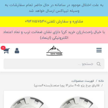
به علت اختلال موجود در سامانه در حال حاضر تمام سفارشات به
وسیله تیپاکس ارسال خواهد شد
مشاوره و سفارش تلفنی:09148157540
با خیال راحت،ارزان خرید کن! دارای نشان ضمانت ترب و نماد اعتماد
الکترونیکی (اینماد)
0
خانه
فهرست محصولات
قالپاق چرخ پژو 405 سایز14 پویا صنعت(بسته4عددی)