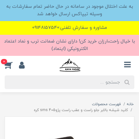
به علت اختلال موجود در سامانه در حال حاضر تمام سفارشات به
وسیله تیپاکس ارسال خواهد شد
مشاوره و سفارش تلفنی:09148157540
با خیال راحت،ارزان خرید کن! دارای نشان ضمانت ترب و نماد اعتماد
الکترونیکی (اینماد)
0
خانه
فهرست محصولات
کلید شیشه بالابر جلو راست و عقب راست پژو405 sms کره