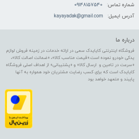
شماره تماس:
09148157540
آدرس ایمیل:
kayayadak@gmail.com
درباره ما
فروشگاه اینترنتی کایایدک سعی در ارائه خدمات در زمینه فروش لوازم
یدکی خودرو نموده است.«قیمت مناسب کالا»، «ضمانت اصالت کالا»،
«سرعت در تامین و ارسال کالا» و «پشتیبانی» از اهداف اصلی فروشگاه
کایایدک است که برای کسب رضایت مشتریان خود همواره به آنها
پایبند و متعهد خواهد بود