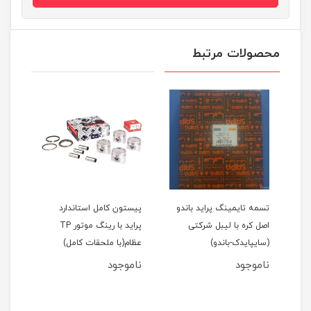
محصولات مرتبط
اید 111(نسیم)
تسمه تایمینگ پراید باندو
پیستون کامل استاندارد
اصل کره با لیبل شرکتی
پراید با رینگ موتور TP
(سایپایدک-باندو)
عظام(با ملحقات کامل)
ملحق
ناموجود
ناموجود
نام
مان