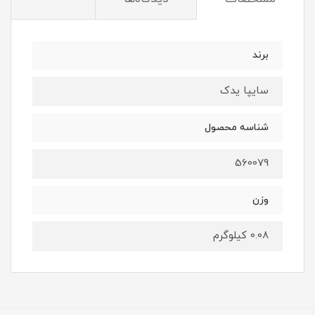
برند
سایپا یدک
شناسه محصول
560079
وزن
0.08 کیلوگرم