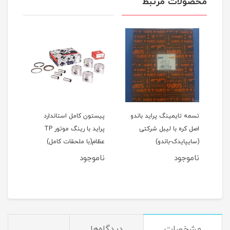
محصولات مرتبط
اید 111(نسیم)
تسمه تایمینگ پراید باندو
پیستون کامل استاندارد
اصل کره با لیبل شرکتی
پراید با رینگ موتور TP
(سایپایدک-باندو)
عظام(با ملحقات کامل)
ملحق
ناموجود
ناموجود
نام
مان
مشخصات
دیدگاه‌ها