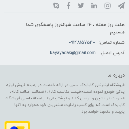
هفت روز هفته ، ۲۴ ساعت شبانه‌روز پاسخگوی شما
هستیم
شماره تماس:
09148157540
آدرس ایمیل:
kayayadak@gmail.com
درباره ما
فروشگاه اینترنتی کایایدک سعی در ارائه خدمات در زمینه فروش لوازم
یدکی خودرو نموده است.«قیمت مناسب کالا»، «ضمانت اصالت کالا»،
«سرعت در تامین و ارسال کالا» و «پشتیبانی» از اهداف اصلی فروشگاه
کایایدک است که برای کسب رضایت مشتریان خود همواره به آنها
پایبند و متعهد خواهد بود