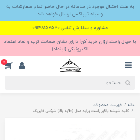
به علت اختلال موجود در سامانه در حال حاضر تمام سفارشات به
وسیله تیپاکس ارسال خواهد شد
مشاوره و سفارش تلفنی:09148157540
با خیال راحت،ارزان خرید کن! دارای نشان ضمانت ترب و نماد اعتماد
الکترونیکی (اینماد)
0
خانه
فهرست محصولات
کلید شیشه بالابر راست پراید مدل (90به بالا) شرکتی فابریک