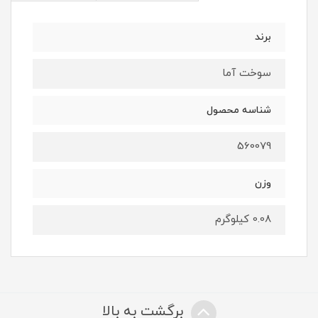
برند
سوخت آما
شناسه محصول
560079
وزن
0.08 کیلوگرم
برگشت به بالا