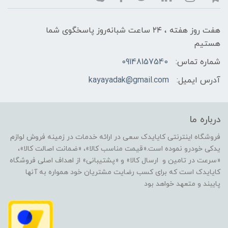
هفت روز هفته ، ۲۴ ساعت شبانه‌روز پاسخگوی شما
هستیم
شماره تماس:
09148157540
آدرس ایمیل:
kayayadak@gmail.com
درباره ما
فروشگاه اینترنتی کایایدک سعی در ارائه خدمات در زمینه فروش لوازم
یدکی خودرو نموده است.«قیمت مناسب کالا»، «ضمانت اصالت کالا»،
«سرعت در تامین و ارسال کالا» و «پشتیبانی» از اهداف اصلی فروشگاه
کایایدک است که برای کسب رضایت مشتریان خود همواره به آنها
پایبند و متعهد خواهد بود