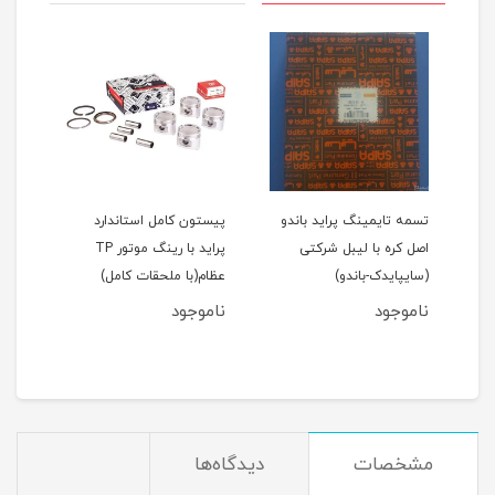
اید 111(نسیم)
تسمه تایمینگ پراید باندو
پیستون کامل استاندارد
اصل کره با لیبل شرکتی
پراید با رینگ موتور TP
(سایپایدک-باندو)
عظام(با ملحقات کامل)
ملحق
ناموجود
ناموجود
نام
مان
مشخصات
دیدگاه‌ها