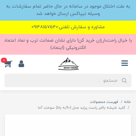
به علت اختلال موجود در سامانه در حال حاضر تمام سفارشات به
وسیله تیپاکس ارسال خواهد شد
مشاوره و سفارش تلفنی:09148157540
با خیال راحت،ارزان خرید کن! دارای نشان ضمانت ترب و نماد اعتماد
الکترونیکی (اینماد)
0
خانه
فهرست محصولات
کلید شیشه بالابر راست پراید مدل (90به بالا) سوخت آما