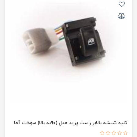
کلید شیشه بالابر راست پراید مدل (90به بالا) سوخت آما