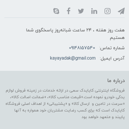
هفت روز هفته ، ۲۴ ساعت شبانه‌روز پاسخگوی شما
هستیم
شماره تماس:
09148157540
آدرس ایمیل:
kayayadak@gmail.com
درباره ما
فروشگاه اینترنتی کایایدک سعی در ارائه خدمات در زمینه فروش لوازم
یدکی خودرو نموده است.«قیمت مناسب کالا»، «ضمانت اصالت کالا»،
«سرعت در تامین و ارسال کالا» و «پشتیبانی» از اهداف اصلی فروشگاه
کایایدک است که برای کسب رضایت مشتریان خود همواره به آنها
پایبند و متعهد خواهد بود