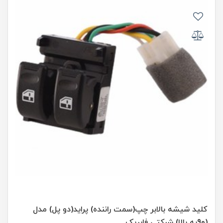
کلید شیشه بالابر چپ(سمت راننده) پراید(دو پل) مدل
(90به بالا) شرکتی فابریک