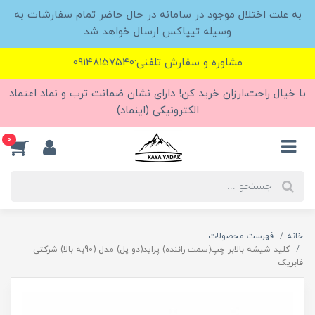
به علت اختلال موجود در سامانه در حال حاضر تمام سفارشات به
وسیله تیپاکس ارسال خواهد شد
مشاوره و سفارش تلفنی:09148157540
با خیال راحت،ارزان خرید کن! دارای نشان ضمانت ترب و نماد اعتماد
الکترونیکی (اینماد)
0
خانه
فهرست محصولات
کلید شیشه بالابر چپ(سمت راننده) پراید(دو پل) مدل (90به بالا) شرکتی
فابریک