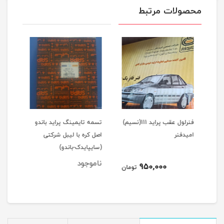
محصولات مرتبط
1(نسیم)
فنرلول عقب پراید 111(نسیم)
تسمه تایمینگ پراید باندو
پیست
امیدفنر
اصل کره با لیبل شرکتی
(سایپایدک-باندو)
عظام
ناموجود
نام
950,000
مان
تومان