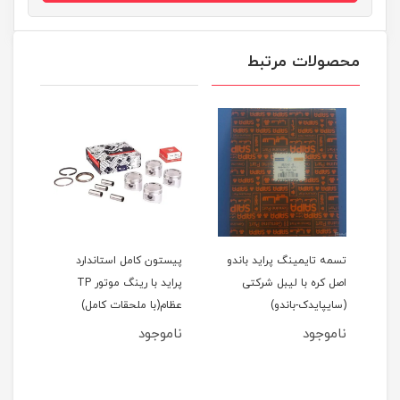
محصولات مرتبط
اید 111(نسیم)
تسمه تایمینگ پراید باندو
پیستون کامل استاندارد
اصل کره با لیبل شرکتی
پراید با رینگ موتور TP
(سایپایدک-باندو)
عظام(با ملحقات کامل)
ملحق
ناموجود
ناموجود
نام
مان