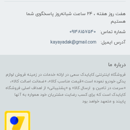
هفت روز هفته ، ۲۴ ساعت شبانه‌روز پاسخگوی شما
هستیم
شماره تماس:
09148157540
آدرس ایمیل:
kayayadak@gmail.com
درباره ما
فروشگاه اینترنتی کایایدک سعی در ارائه خدمات در زمینه فروش لوازم
یدکی خودرو نموده است.«قیمت مناسب کالا»، «ضمانت اصالت کالا»،
«سرعت در تامین و ارسال کالا» و «پشتیبانی» از اهداف اصلی فروشگاه
کایایدک است که برای کسب رضایت مشتریان خود همواره به آنها
پایبند و متعهد خواهد بود