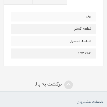
برند
قطعه گستر
شناسه محصول
473783
برگشت به بالا
خدمات مشتریان