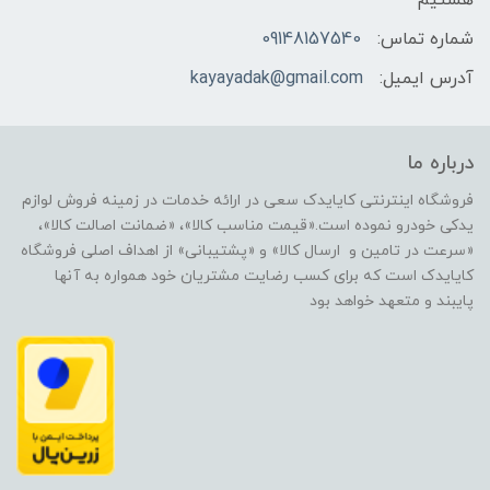
هستیم
شماره تماس:
09148157540
آدرس ایمیل:
kayayadak@gmail.com
درباره ما
فروشگاه اینترنتی کایایدک سعی در ارائه خدمات در زمینه فروش لوازم
یدکی خودرو نموده است.«قیمت مناسب کالا»، «ضمانت اصالت کالا»،
«سرعت در تامین و ارسال کالا» و «پشتیبانی» از اهداف اصلی فروشگاه
کایایدک است که برای کسب رضایت مشتریان خود همواره به آنها
پایبند و متعهد خواهد بود