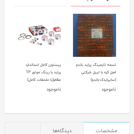
اید 111(نسیم)
تسمه تایمینگ پراید باندو
پیستون کامل استاندارد
اصل کره با لیبل شرکتی
پراید با رینگ موتور TP
(سایپایدک-باندو)
عظام(با ملحقات کامل)
ملحق
ناموجود
ناموجود
نام
مان
مشخصات
دیدگاه‌ها