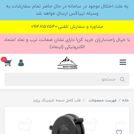
به علت اختلال موجود در سامانه در حال حاضر تمام سفارشات به
وسیله تیپاکس ارسال خواهد شد
مشاوره و سفارش تلفنی:09148157540
با خیال راحت،ارزان خرید کن! دارای نشان ضمانت ترب و نماد اعتماد
الکترونیکی (اینماد)
0
خانه
فهرست محصولات
قاب کامل تسمه تایمینگ پراید