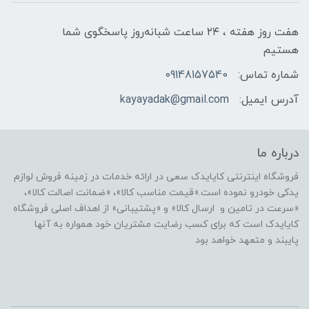
هفت روز هفته ، ۲۴ ساعت شبانه‌روز پاسخگوی شما
هستیم
شماره تماس:
09148157540
آدرس ایمیل:
kayayadak@gmail.com
درباره ما
فروشگاه اینترنتی کایایدک سعی در ارائه خدمات در زمینه فروش لوازم
یدکی خودرو نموده است.«قیمت مناسب کالا»، «ضمانت اصالت کالا»،
«سرعت در تامین و ارسال کالا» و «پشتیبانی» از اهداف اصلی فروشگاه
کایایدک است که برای کسب رضایت مشتریان خود همواره به آنها
پایبند و متعهد خواهد بود