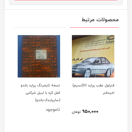
محصولات مرتبط
1(نسیم)
فنرلول عقب پراید 111(نسیم)
تسمه تایمینگ پراید باندو
پیست
امیدفنر
اصل کره با لیبل شرکتی
(سایپایدک-باندو)
عظام
ناموجود
نام
950,000
مان
تومان