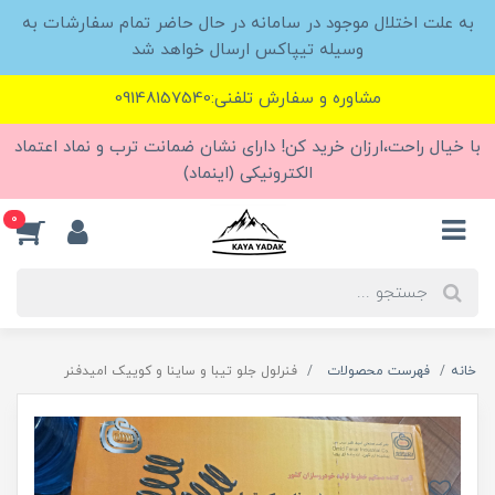
به علت اختلال موجود در سامانه در حال حاضر تمام سفارشات به
وسیله تیپاکس ارسال خواهد شد
مشاوره و سفارش تلفنی:09148157540
با خیال راحت،ارزان خرید کن! دارای نشان ضمانت ترب و نماد اعتماد
الکترونیکی (اینماد)
0
خانه
فهرست محصولات
فنرلول جلو تیبا و ساینا و کوییک امیدفنر