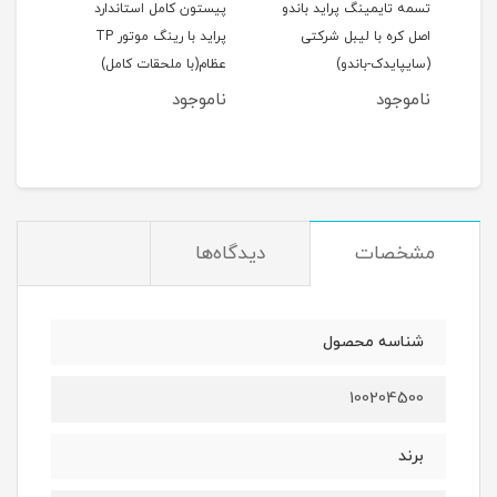
اید 111(نسیم)
تسمه تایمینگ پراید باندو
پیستون کامل استاندارد
اصل کره با لیبل شرکتی
پراید با رینگ موتور TP
(سایپایدک-باندو)
عظام(با ملحقات کامل)
ملحق
ناموجود
ناموجود
نام
مان
مشخصات
دیدگاه‌ها
شناسه محصول
100204500
برند