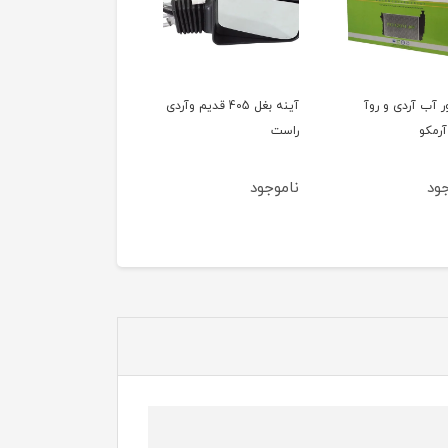
ور آب آردی و روآ
آینه بغل 405 قدیم وآردی
آینه بغل 405 قدیم وآ
آرمکو
راست
چپ
ود
ناموجود
ناموجود