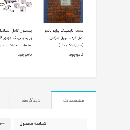
لول عقب پراید
تسمه تایمینگ پراید باندو
پیستون کامل استاندار
اصل کره با لیبل شرکتی
پراید با رین
(سایپایدک-باندو)
عظام(با ملحقات کامل)
ناموجود
ناموجود
950,000
تومان
مشخصات
دیدگاه‌ها
500
شناسه محصول