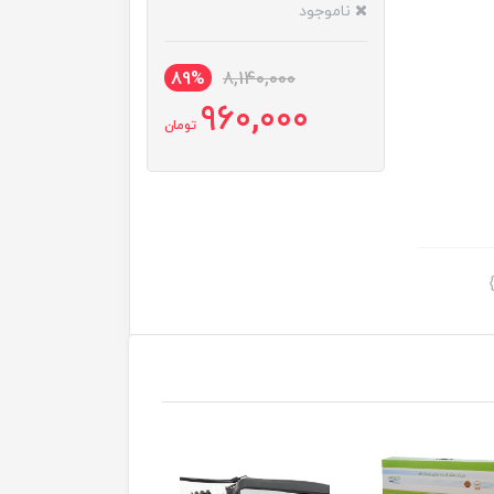
ناموجود
89%
8,140,000
960,000
تومان