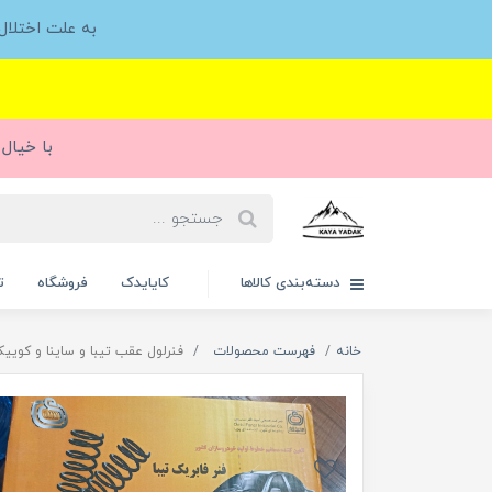
به علت اختلا
با خیال 
دسته‌بندی کالاها
کایایدک
فروشگاه
ت
خانه
فهرست محصولات
فنرلول عقب تیبا و ساینا و کویی