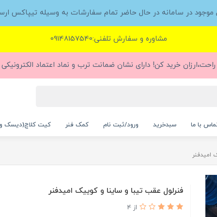
ل موجود در سامانه در حال حاضر تمام سفارشات به وسیله تیپاکس ارس
مشاوره و سفارش تلفنی:09148157540
راحت،ارزان خرید کن! دارای نشان ضمانت ترب و نماد اعتماد الکترونیکی (
ماس با ما
سبدخرید
ورود/ثبت نام
کمک فنر
کیت کلاچ(دیسک و
ک امیدفنر
فنرلول عقب تیبا و ساینا و کوییک امیدفنر
از 4