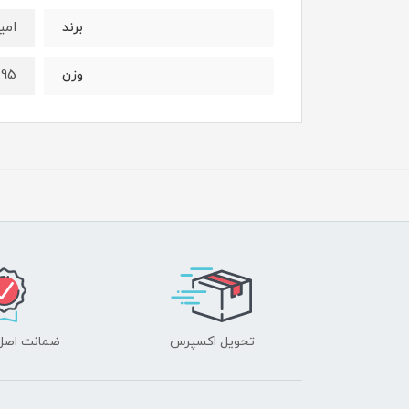
امی
برند
1.95 کیلو
وزن
تحویل اکسپرس
ضمانت اصل‌ب