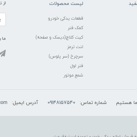
فید
لیست محصولات
از 
قطعات یدکی خودرو
کمک فنر
کیت کلاچ(دیسک و صفحه)
ما ر
لنت ترمز
سرچرخ (سر پلوس)
فنر لول
شمع موتور
شماره تماس:
09148157540
آدرس ایمیل:
com
نه فروش لوازم یدکی خودرو نموده است.«قیمت